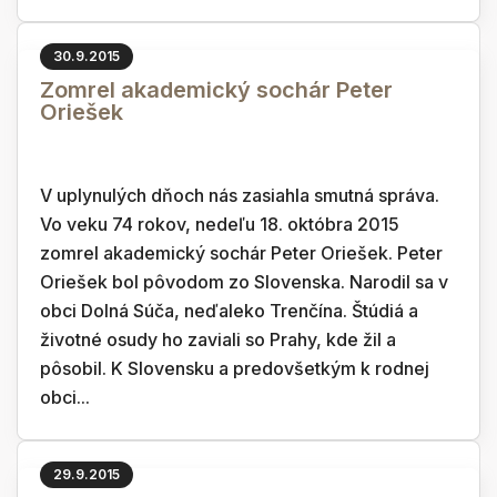
30.9.2015
Zomrel akademický sochár Peter
Oriešek
V uplynulých dňoch nás zasiahla smutná správa.
Vo veku 74 rokov, nedeľu 18. októbra 2015
zomrel akademický sochár Peter Oriešek. Peter
Oriešek bol pôvodom zo Slovenska. Narodil sa v
obci Dolná Súča, neďaleko Trenčína. Štúdiá a
životné osudy ho zaviali so Prahy, kde žil a
pôsobil. K Slovensku a predovšetkým k rodnej
obci...
29.9.2015