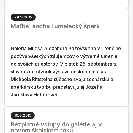
28.9.2015
Maľba, socha i umelecký šperk
Galéria Miloša Alexandra Bazovského v Trenčíne
pozýva všetkých záujemcov o výtvarné umenie
do svojich priestorov. V piatok 25. septembra tu
slávnostne otvorili výstavu českého maliara
Michaela Rittsteina súčasne svoju sochársku a
šperkársku tvorbu predstavujú aj Jozef a
Jaroslava Hoborovci.
16.9.2015
Bezplatné vstupy do galérie aj v
novom školskom roku