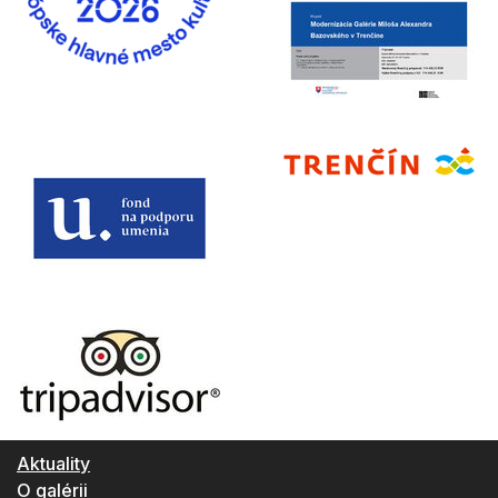
Aktuality
O galérii