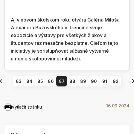
Aj v novom školskom roku otvára Galéria Miloša
Alexandra Bazovského v Trenčíne svoje
expozície a výstavy pre všetkých žiakov a
študentov raz mesačne bezplatne. Cieľom tejto
iniciatívy je sprístupňovať súčasné výtvarné
umenie školopovinnej mládeži.
83
84
85
86
87
88
89
90
91
92
16.09.2024
Vytlačiť stránku