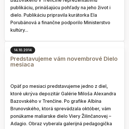
Bazovského v Trenčíne reprezentatívnu
publikáciu, prinášajúcu pohľady na jeho život i
dielo. Publikáciu pripravila kurátorka Ela
Porubänová a finančne podporilo Ministerstvo
kultúry...
14.10.2014
Predstavujeme vám novembrové Dielo
mesiaca
Opäť po mesiaci predstavujeme jedno z diel,
ktoré ukrýva depozitár Galérie Miloša Alexandra
Bazovského v Trenčíne. Po grafike Albína
Brunovského, ktorá sprevádzala október, vám
ponúkame maliarske dielo Viery Žilinčanovej –
Adagio. Obraz vyberala galerijná pedagogička