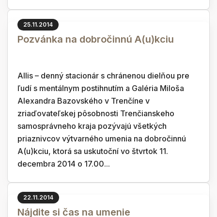
25.11.2014
Pozvánka na dobročinnú A(u)kciu
Allis – denný stacionár s chránenou dielňou pre
ľudí s mentálnym postihnutím a Galéria Miloša
Alexandra Bazovského v Trenčíne v
zriaďovateľskej pôsobnosti Trenčianskeho
samosprávneho kraja pozývajú všetkých
priaznivcov výtvarného umenia na dobročinnú
A(u)kciu, ktorá sa uskutoční vo štvrtok 11.
decembra 2014 o 17.00...
22.11.2014
Nájdite si čas na umenie