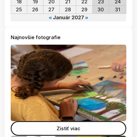
18
19
20
21
22
23
24
25
26
27
28
29
30
31
Január 2027
Najnovšie fotografie
Zistiť viac