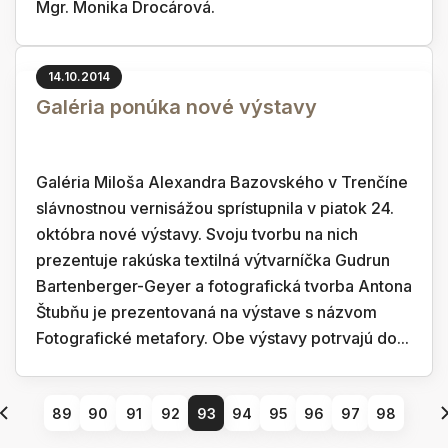
Mgr. Monika Drocárová.
14.10.2014
Galéria ponúka nové výstavy
Galéria Miloša Alexandra Bazovského v Trenčíne
slávnostnou vernisážou sprístupnila v piatok 24.
októbra nové výstavy. Svoju tvorbu na nich
prezentuje rakúska textilná výtvarníčka Gudrun
Bartenberger-Geyer a fotografická tvorba Antona
Štubňu je prezentovaná na výstave s názvom
Fotografické metafory. Obe výstavy potrvajú do...
89
90
91
92
93
94
95
96
97
98