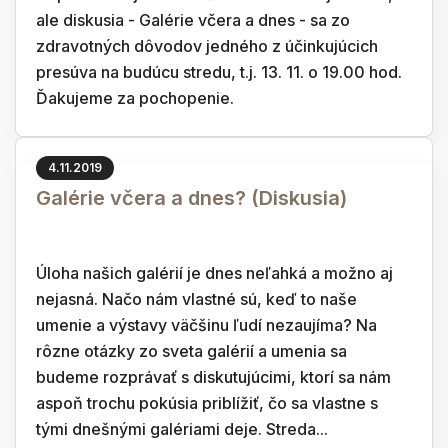
ale diskusia - Galérie včera a dnes - sa zo
zdravotných dôvodov jedného z účinkujúcich
presúva na budúcu stredu, t.j. 13. 11. o 19.00 hod.
Ďakujeme za pochopenie.
4.11.2019
Galérie včera a dnes? (Diskusia)
Úloha našich galérií je dnes neľahká a možno aj
nejasná. Načo nám vlastné sú, keď to naše
umenie a výstavy väčšinu ľudí nezaujíma? Na
rôzne otázky zo sveta galérií a umenia sa
budeme rozprávať s diskutujúcimi, ktorí sa nám
aspoň trochu pokúsia priblížiť, čo sa vlastne s
tými dnešnými galériami deje. Streda...