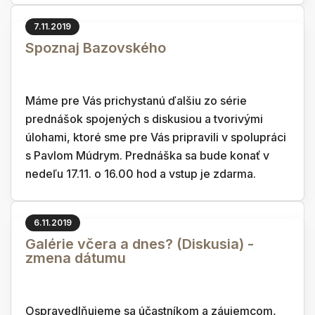
7.11.2019
Spoznaj Bazovského
Máme pre Vás prichystanú ďalšiu zo série
prednášok spojených s diskusiou a tvorivými
úlohami, ktoré sme pre Vás pripravili v spolupráci
s Pavlom Múdrym. Prednáška sa bude konať v
nedeľu 17.11. o 16.00 hod a vstup je zdarma.
6.11.2019
Galérie včera a dnes? (Diskusia) -
zmena dátumu
Ospravedlňujeme sa účastníkom a záujemcom,