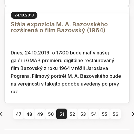
24.10.2019
Stála expozícia M. A. Bazovského
rozšírená o film Bazovský (1964)
Dnes, 24.10.2019, o 17:00 bude mať v našej
galérii GMAB premiéru digitálne reštaurovaný
film Bazovský z roku 1964 v réžii Jaroslava
Pograna. Filmový portrét M. A. Bazovského bude
na verejnosti v takejto podobe uvedený po prvý
raz.
47
48
49
50
51
52
53
54
55
56