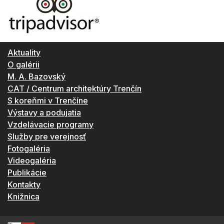
Aktuality
O galérii
M. A. Bazovský
CAT / Centrum architektúry Trenčín
S koreňmi v Trenčíne
Výstavy a podujatia
Vzdelávacie programy
Služby pre verejnosť
Fotogaléria
Videogaléria
Publikácie
Kontakty
Knižnica