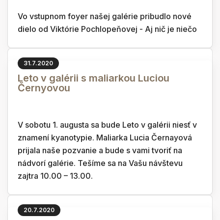
Vo vstupnom foyer našej galérie pribudlo nové
dielo od Viktórie Pochlopeňovej - Aj nič je niečo
31.7.2020
Leto v galérii s maliarkou Luciou
Černyovou
V sobotu 1. augusta sa bude Leto v galérii niesť v
znamení kyanotypie. Maliarka Lucia Černayová
prijala naše pozvanie a bude s vami tvoriť na
nádvorí galérie. Tešíme sa na Vašu návštevu
zajtra 10.00 – 13.00.
20.7.2020