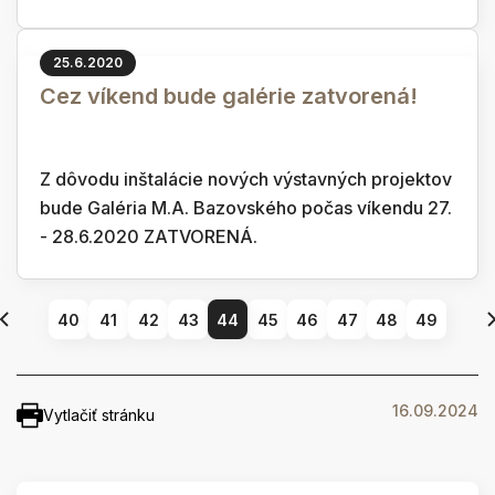
25.6.2020
Cez víkend bude galérie zatvorená!
Z dôvodu inštalácie nových výstavných projektov
bude Galéria M.A. Bazovského počas víkendu 27.
- 28.6.2020 ZATVORENÁ.
40
41
42
43
44
45
46
47
48
49
16.09.2024
Vytlačiť stránku