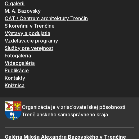
O galérii
M. A. Bazovský
CAT / Centrum architektúry Trenčín
S koreňmi v Trenčíne
Výstavy a podujatia
Vzdelávacie programy
Služby pre verejnosť
Fotogaléria
Videogaléria
Publikácie
Kontakty
Knižnica
Organizácia je v zriaďovateľskej pôsobnosti
Trenčianskeho samosprávneho kraja
Galéria Miloša Alexandra Bazovského v Trenčíne