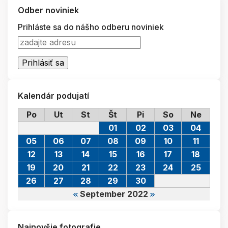
Odber noviniek
Prihláste sa do nášho odberu noviniek
Kalendár podujatí
Po
Ut
St
Št
Pi
So
Ne
01
02
03
04
05
06
07
08
09
10
11
12
13
14
15
16
17
18
19
20
21
22
23
24
25
26
27
28
29
30
September 2022
Najnovšie fotografie