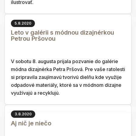
ilustrovať.
5.8.2020
Leto v galérii s módnou dizajnérkou
Petrou Pršovou
V sobotu 8. augusta prijala pozvanie do galérie
módna dizajnérka Petra Pršová. Pre vaše ratolesti
si pripravila zaujímavú tvorivú dielňu kde využije
odpadové materiály, ktoré sa v módnom dizajne
využívajú a recyklujú.
3.8.2020
Aj nič je niečo