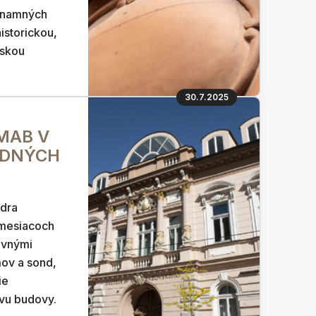
znamných
historickou,
rskou
30.7.2025
GMAB V
EDNÝCH
ndra
mesiacoch
avnými
ov a sond,
ie
vu budovy.