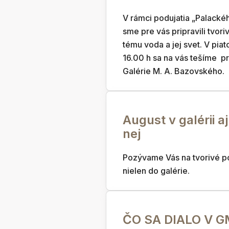
V rámci podujatia „Palacké
sme pre vás pripravili tvori
tému voda a jej svet. V piat
16.00 h sa na vás tešíme 
Galérie M. A. Bazovského.
August v galérii a
nej
Pozývame Vás na tvorivé po
nielen do galérie.
ČO SA DIALO V 