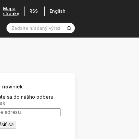
Mapa
RSS
English
stránky
 noviniek
ste sa do nášho odberu
iek