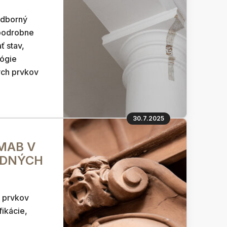
odborný
 podrobne
 stav,
lógie
ých prvkov
30.7.2025
GMAB V
EDNÝCH
h prvkov
fikácie,