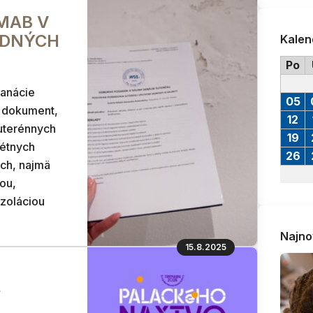
GMAB V
EDNÝCH
Kalen
Po
sanácie
05
ý dokument,
12
suterénnych
19
rétnych
26
úch, najmä
ťou,
zoláciou
Najno
15.8.2025
,