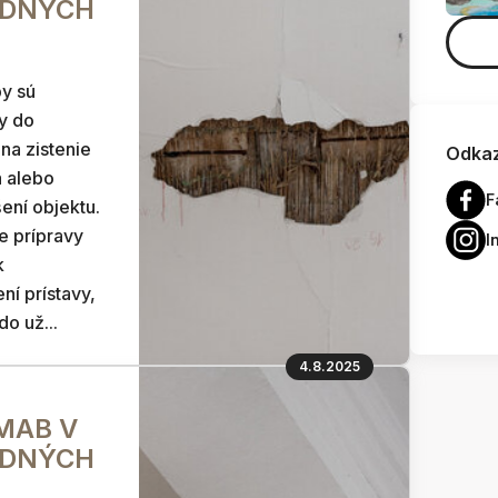
EDNÝCH
y sú
y do
 na zistenie
Odkaz
a alebo
F
ení objektu.
e prípravy
I
k
ní prístavy,
o už...
4.8.2025
GMAB V
EDNÝCH