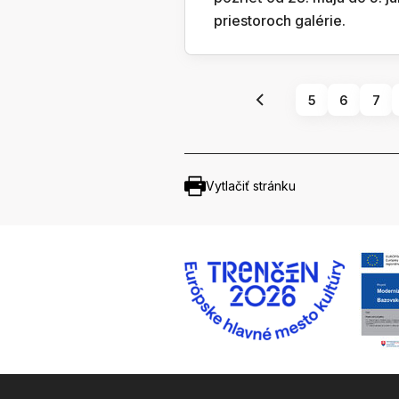
priestoroch galérie.
5
6
7
Vytlačiť stránku