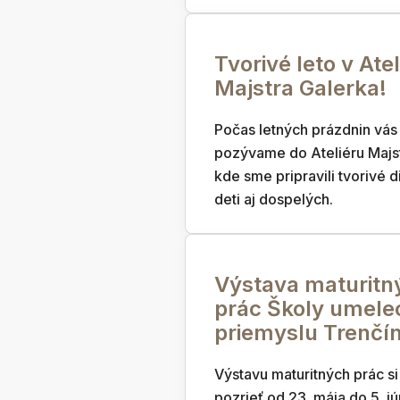
Tvorivé leto v Atel
Majstra Galerka!
Počas letných prázdnin vás
pozývame do Ateliéru Majst
kde sme pripravili tvorivé d
deti aj dospelých.
Výstava maturitn
prác Školy umele
priemyslu Trenčí
Výstavu maturitných prác s
pozrieť od 23. mája do 5. jú