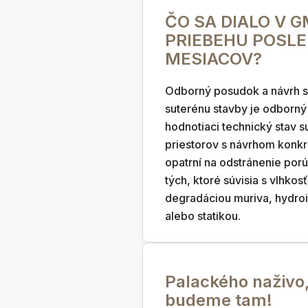
ČO SA DIALO V 
PRIEBEHU POSL
MESIACOV?
Odborný posudok a návrh 
suterénu stavby je odborn
hodnotiaci technický stav 
priestorov s návrhom konk
opatrní na odstránenie por
tých, ktoré súvisia s vlhkos
degradáciou muriva, hydroi
alebo statikou.
Palackého naživo
budeme tam!