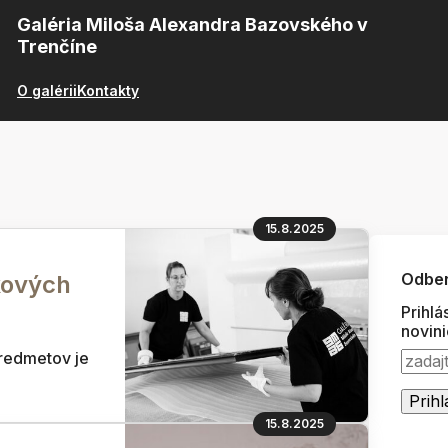
Galéria Miloša Alexandra Bazovského v
Trenčíne
O galérii
Kontakty
15.8.2025
Odber
kových
Prihlá
novin
redmetov je
15.8.2025