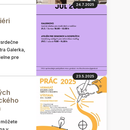
24.7.2025
iéri
 srdečne
ra Galerka,
ielne pre
23.5.2025
ých
ckého
n
i môžete
na v