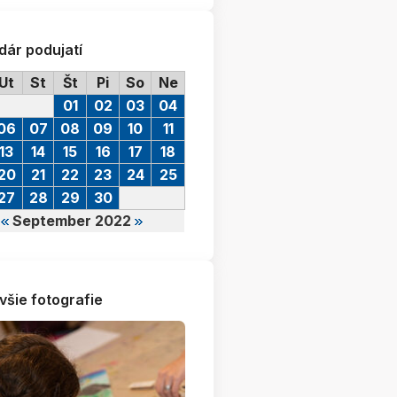
dár podujatí
Ut
St
Št
Pi
So
Ne
01
02
03
04
06
07
08
09
10
11
13
14
15
16
17
18
20
21
22
23
24
25
27
28
29
30
September 2022
všie fotografie