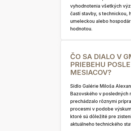
vyhodnotenia všetkých vý
častí stavby, s technickou, 
umeleckou alebo hospodá
hodnotou.
ČO SA DIALO V 
PRIEBEHU POSL
MESIACOV?
Sídlo Galérie Miloša Alexa
Bazovského v posledných 
prechádzalo rôznymi prípr
procesmi v podobe výskum
ktoré sú dôležité pre zisten
aktuálneho technického sta