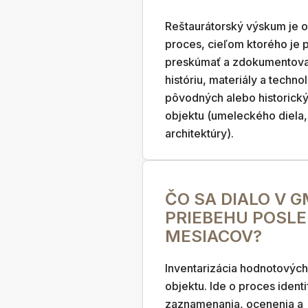
Reštaurátorský výskum je 
proces, cieľom ktorého je
preskúmať a zdokumentovať
históriu, materiály a techno
pôvodných alebo historick
objektu (umeleckého diela,
architektúry).
ČO SA DIALO V 
PRIEBEHU POSL
MESIACOV?
Inventarizácia hodnotovýc
objektu. Ide o proces identi
zaznamenania, ocenenia a