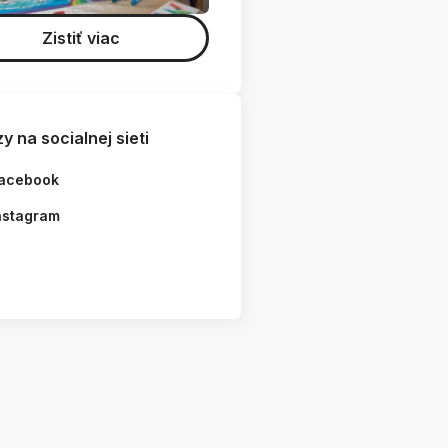
Zistiť viac
y na socialnej sieti
acebook
nstagram