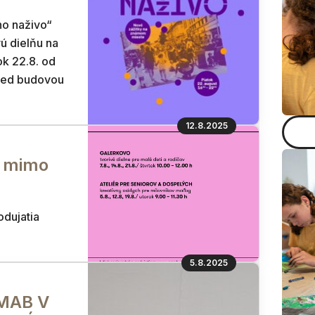
ho naživo“
vú dielňu na
ok 22.8. od
pred budovou
12.8.2025
j mimo
dujatia
5.8.2025
GMAB V