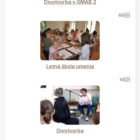
Divotvorba v GMAB 2
69
Letná škola umenia
18
Divotvorba