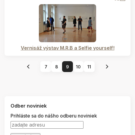
Vernisáž výstav M.R.B a Selfie yourself!
7
8
9
10
11
Odber noviniek
Prihláste sa do nášho odberu noviniek