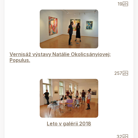
19
Vernisáž výstavy Natálie Okolicsányiovej:
Populus.
257
Leto v galérii 2018
32