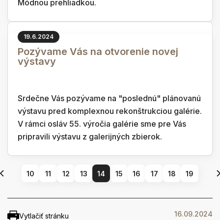
Módnou prehliadkou.
19.6.2024
Pozývame Vás na otvorenie novej
výstavy
Srdečne Vás pozývame na "poslednú" plánovanú
výstavu pred komplexnou rekonštrukciou galérie.
V rámci osláv 55. výročia galérie sme pre Vás
pripravili výstavu z galerijných zbierok.
10
11
12
13
14
15
16
17
18
19
16.09.2024
Vytlačiť stránku