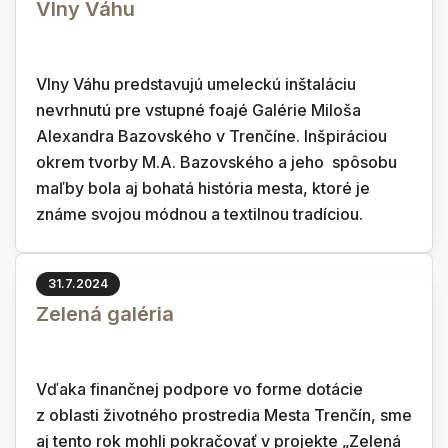
Vlny Váhu
Vlny Váhu predstavujú umeleckú inštaláciu
nevrhnutú pre vstupné foajé Galérie Miloša
Alexandra Bazovského v Trenčíne. Inšpiráciou
okrem tvorby M.A. Bazovského a jeho spôsobu
maľby bola aj bohatá história mesta, ktoré je
známe svojou módnou a textilnou tradíciou.
31.7.2024
Zelená galéria
Vďaka finančnej podpore vo forme dotácie
z oblasti životného prostredia Mesta Trenčín, sme
aj tento rok mohli pokračovať v projekte „Zelená