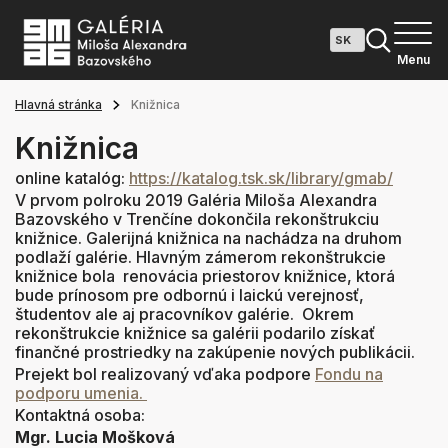
Menu
Hlavná stránka
Knižnica
Knižnica
online katalóg:
https://katalog.tsk.sk/library/gmab/
V prvom polroku 2019 Galéria Miloša Alexandra
Bazovského v Trenčíne dokončila rekonštrukciu
knižnice. Galerijná knižnica na nachádza na druhom
podlaží galérie. Hlavným zámerom rekonštrukcie
knižnice bola renovácia priestorov knižnice, ktorá
bude prínosom pre odbornú i laickú verejnosť,
študentov ale aj pracovníkov galérie. Okrem
rekonštrukcie knižnice sa galérii podarilo získať
finančné prostriedky na zakúpenie nových publikácii.
Prejekt bol realizovaný vďaka podpore
Fondu na
podporu umenia.
Kontaktná osoba:
Mgr. Lucia
Mošková