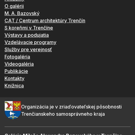
O galérii
M. A. Bazovský
CAT / Centrum architektúry Trenčín
S koreňmi v Trenčíne
Výstavy a podujatia
Vzdelávacie programy
Služby pre verejnosť
Fotogaléria
Videogaléria
Publikácie
Kontakty
Knižnica
Organizácia je v zriaďovateľskej pôsobnosti
Trenčianskeho samosprávneho kraja