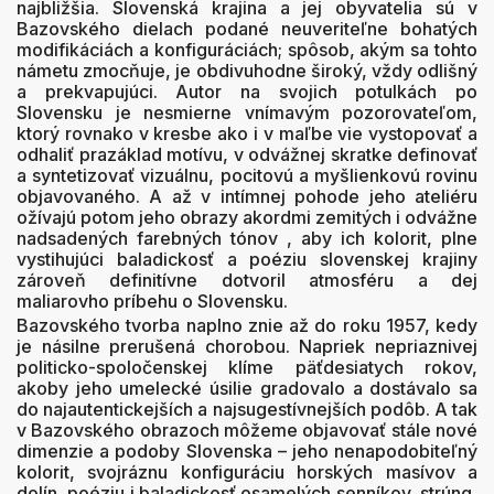
najbližšia. Slovenská krajina a jej obyvatelia sú v
Bazovského dielach podané neuveriteľne bohatých
modifikáciách a konfiguráciách; spôsob, akým sa tohto
námetu zmocňuje, je obdivuhodne široký, vždy odlišný
a prekvapujúci. Autor na svojich potulkách po
Slovensku je nesmierne vnímavým pozorovateľom,
ktorý rovnako v kresbe ako i v maľbe vie vystopovať a
odhaliť prazáklad motívu, v odvážnej skratke definovať
a syntetizovať vizuálnu, pocitovú a myšlienkovú rovinu
objavovaného. A až v intímnej pohode jeho ateliéru
ožívajú potom jeho obrazy akordmi zemitých i odvážne
nadsadených farebných tónov , aby ich kolorit, plne
vystihujúci baladickosť a poéziu slovenskej krajiny
zároveň definitívne dotvoril atmosféru a dej
maliarovho príbehu o Slovensku.
Bazovského tvorba naplno znie až do roku 1957, kedy
je násilne prerušená chorobou. Napriek nepriaznivej
politicko-spoločenskej klíme päťdesiatych rokov,
akoby jeho umelecké úsilie gradovalo a dostávalo sa
do najautentickejších a najsugestívnejších podôb. A tak
v Bazovského obrazoch môžeme objavovať stále nové
dimenzie a podoby Slovenska – jeho nenapodobiteľný
kolorit, svojráznu konfiguráciu horských masívov a
dolín, poéziu i baladickosť osamelých senníkov, strúng,