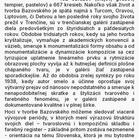
tempier, pastelov) a 667 kresieb. Nakoľko však život a
tvorba Bazovského je spätá najmä s Turcom, Oravou,
Liptovom, či Detvou a len posledné roky svojho života
prežil v Trenčíne, sú v trenčianskej galérii zastúpené
diela predovšetkým zo štyridsiatich a päťdesiatych
rokov. Obdobie tridsiatych rokov, kedy sa jeho tvorba
kryštalizuje, vymaňuje z akademických konvencií a
väzieb, smeruje k monumentalizácii formy obsahu a od
monumentalizácie a dynamizácie kompozície sa cez
lyrizujúce uplatnenie lineárneho prvku a rytmizácie
obrazovej plochy vyvíja až k hutnejšej definícii plošne
chápaného tvaru, je v galérii žiaľ zastúpená
sporadickejšie. Až do obdobia zrelej syntézy po roku
1938, kedy autor smelo a účinne oprosťuje svoj
výtvarný prejav od nánosov nepodstatného a smeruje k
nenapodobiteľnej skratke a štylizácii tvarového i
farebného fenoménu, je v galérii zastúpené a
dokumentované kvalitne i v plnej šírke.
Hoci v tvorbe Bazovského môžeme sledovať viaceré
vývojové periódy, v ktorých mení výrazovú štruktúru
svojich diel – tvaroslovnú i kompozičnú skladbu i
farebný register – základné pritom zostáva nezmenené
- orientácia na tému Slovenska, ktorá je mu bytostne