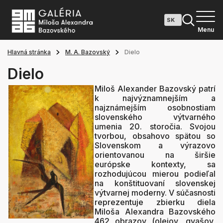
Menu
Hlavná stránka
M. A. Bazovský
Dielo
Dielo
Miloš Alexander Bazovský patrí
k najvýznamnejším a
najznámejším osobnostiam
slovenského výtvarného
umenia 20. storočia. Svojou
tvorbou, obsahovo spätou so
Slovenskom a výrazovo
orientovanou na širšie
európske kontexty, sa
rozhodujúcou mierou podieľal
na konštituovaní slovenskej
výtvarnej moderny. V súčasnosti
reprezentuje zbierku diela
Miloša Alexandra Bazovského
462 obrazov (olejov, gvašov,