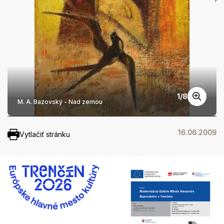
1
/
8
M. A. Bazovský - Nad zemou
16.06.2009
Vytlačiť stránku