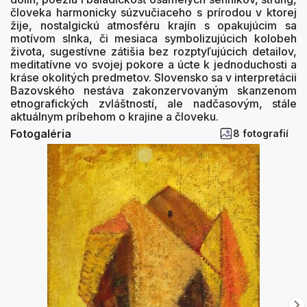
človeka harmonicky súzvučiaceho s prírodou v ktorej
žije, nostalgickú atmosféru krajín s opakujúcim sa
motívom slnka, či mesiaca symbolizujúcich kolobeh
života, sugestívne zátišia bez rozptyľujúcich detailov,
meditatívne vo svojej pokore a úcte k jednoduchosti a
kráse okolitých predmetov. Slovensko sa v interpretácii
Bazovského nestáva zakonzervovaným skanzenom
etnografických zvláštností, ale nadčasovým, stále
aktuálnym príbehom o krajine a človeku.
Fotogaléria
8 fotografií