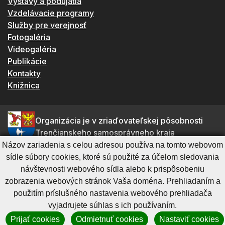
Výstavy a podujatia
Vzdelávacie programy
Služby pre verejnosť
Fotogaléria
Videogaléria
Publikácie
Kontakty
Knižnica
Organizácia je v zriaďovateľskej pôsobnosti
Trenčianskeho samosprávneho kraja
Názov zariadenia s celou adresou používa na tomto webovom
sídle súbory cookies, ktoré sú použité za účelom sledovania
Galéria Miloša Alexandra Bazovského v Trenčíne
návštevnosti webového sídla alebo k prispôsobeniu
zobrazenia webových stránok Vaša doména. Prehliadaním a
Palackého 27
použitím príslušného nastavenia webového prehliadača
Trenčín
911 01
vyjadrujete súhlas s ich používaním.
Prijať cookies
Odmietnuť cookies
Nastaviť cookies
tel.: 032 / 743 68 58 (spojovateľ)