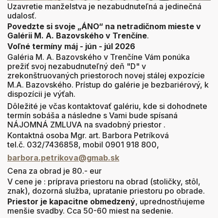
Uzavretie manželstva je nezabudnuteľná a jedinečná
udalosť.
Povedzte si svoje „ÁNO“ na netradičnom mieste v
Galérii M. A. Bazovského v Trenčíne
.
Voľné termíny máj - jún - júl 2026
Galéria M. A. Bazovského v Trenčíne Vám ponúka
prežiť svoj nezabudnuteľný deň "D" v
zrekonštruovaných priestoroch novej stálej expozície
M.A. Bazovského. Prístup do galérie je bezbariérový, k
dispozícii je výťah.
Dôležité je včas kontaktovať galériu, kde si dohodnete
termín sobáša a následne s Vami bude spísaná
NÁJOMNÁ ZMLUVA na svadobný priestor .
Kontaktná osoba Mgr. art. Barbora Petríková
tel.č.
032/7436858, mobil 0901 918 800,
barbora.petrikova@gmab.sk
Cena za obrad je 80.- eur
V cene je : príprava priestoru na obrad (stoličky, stôl,
znak), dozorná služba, upratanie priestoru po obrade.
Priestor je kapacitne obmedzený
, uprednostňujeme
menšie svadby. Cca 50-60 miest na sedenie.