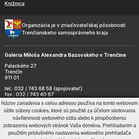
Knižnica
Organizácia je v zriaďovateľskej pôsobnosti
Trenčianskeho samosprávneho kraja
Galéria Miloša Alexandra Bazovského v Trenčíne
Palackého 27
Trenčín
911 01
tel.: 032 / 743 68 58 (spojovateľ)
fax.: 032 / 743 40 67
e-mail:
info@gmab.sk
Názov zariadenia s celou adresou používa na tomto webovom
sídle súbory cookies, ktoré sú použité za účelom sledovania
návštevnosti webového sídla alebo k prispôsobeniu
Cookies nastavenie
Ochrana osobných údajov
zobrazenia webových stránok Vaša doména. Prehliadaním a
Cookies - viac informácií
Vyhlásenie o prístupnosti
použitím príslušného nastavenia webového prehliadača
Technický prevádzkovateľ
Správca obsahu