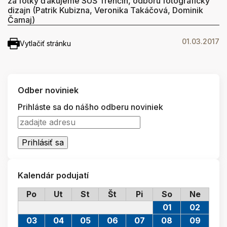
za fotky ďakujeme SUŠ Trenčín, odboru fotografický
dizajn (Patrik Kubizna, Veronika Takáčová, Dominik
Čamaj)
01.03.2017
Vytlačiť stránku
Odber noviniek
Prihláste sa do nášho odberu noviniek
Kalendár podujatí
Po
Ut
St
Št
Pi
So
Ne
01
02
03
04
05
06
07
08
09