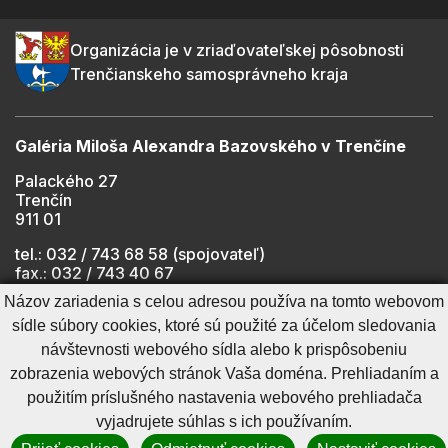
Organizácia je v zriaďovateľskej pôsobnosti
Trenčianskeho samosprávneho kraja
Galéria Miloša Alexandra Bazovského v Trenčíne
Palackého 27
Trenčín
911 01
tel.: 032 / 743 68 58 (spojovateľ)
fax.: 032 / 743 40 67
e-mail:
info@gmab.sk
Názov zariadenia s celou adresou používa na tomto webovom
sídle súbory cookies, ktoré sú použité za účelom sledovania
návštevnosti webového sídla alebo k prispôsobeniu
Cookies nastavenie
Ochrana osobných údajov
zobrazenia webových stránok Vaša doména. Prehliadaním a
Cookies - viac informácií
Vyhlásenie o prístupnosti
použitím príslušného nastavenia webového prehliadača
Technický prevádzkovateľ
Správca obsahu
vyjadrujete súhlas s ich používaním.
Generuje
CMS BUXUS