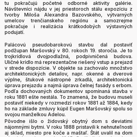
tu pokračujú početné odborné aktivity galérie.
Návštevníci nájdu v jej priestoroch stálu expozíciu z
tvorby Miloša Alexandra Bazovského, výtvarných
umelcov trenčianskeho regiónu a samozrejme
pokračuje i realizácia krátkodobých výstavných
podujatí.
Palácovú pseudobarokovú stavbu dal postaviť
podžupan Maršovský v 80. rokoch 19. storočia. Je to
trojkrídlová dvojpodlažná, podpivničená budova.
Uličné krídlo má reprezentačne riešený vstup a prejazd
v strede dispozície. V objekte sa zachovalo množstvo
architektonických detailov, napr. okenné a dverové
výplne, štukové nástropné zrkadlá, architektonická
úprava prejazdu a najmä úprava čelnej fasády s erbom.
Podľa dochovaných dokumentov spomínaná stavba v
roku 1881 ešte nestála. To znamená, že budovu museli
postaviť niekedy v rozmedzí rokov 1881 až 1884, kedy
ho na základe zmluvy kúpil Eugen Maršovský spolu so
svojou manželkou Adelou.
Pôvodne išlo o židovský obytný dom s deviatimi
nájomnými bytmi. V roku 1888 pristavili k nehnuteľnosti
aj sklad, miesto pre koče a maštaľ. Štát uvalil na dom