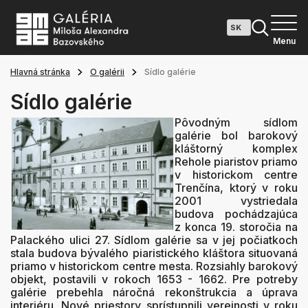
Menu
Hlavná stránka
O galérii
Sídlo galérie
Sídlo galérie
Pôvodným sídlom
galérie bol barokový
kláštorný komplex
Rehole piaristov priamo
v historickom centre
Trenčína, ktorý v roku
2001 vystriedala
budova pochádzajúca
z konca 19. storočia na
Palackého ulici 27. Sídlom galérie sa v jej počiatkoch
stala budova bývalého piaristického kláštora situovaná
priamo v historickom centre mesta. Rozsiahly barokový
objekt, postavili v rokoch 1653 - 1662. Pre potreby
galérie prebehla náročná rekonštrukcia a úprava
interiéru. Nové priestory sprístupnili verejnosti v roku