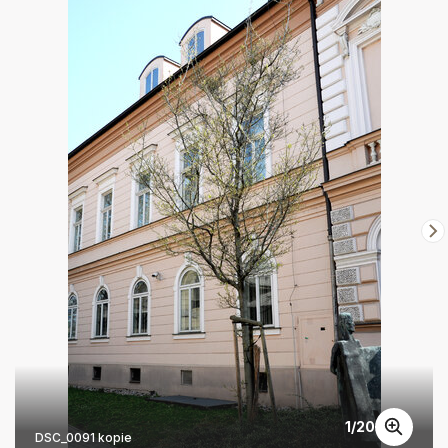
1
/
20
DSC_0091 kopie