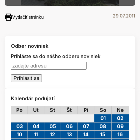
29.07.2011
Vytlačiť stránku
Odber noviniek
Prihláste sa do nášho odberu noviniek
Kalendár podujatí
Po
Ut
St
Št
Pi
So
Ne
01
02
03
04
05
06
07
08
09
10
11
12
13
14
15
16