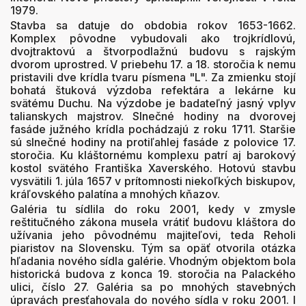
1979.
Stavba sa datuje do obdobia rokov 1653-1662.
Komplex pôvodne vybudovali ako trojkrídlovú,
dvojtraktovú a štvorpodlažnú budovu s rajským
dvorom uprostred. V priebehu 17. a 18. storočia k nemu
pristavili dve krídla tvaru písmena "L". Za zmienku stojí
bohatá štuková výzdoba refektára a lekárne ku
svätému Duchu. Na výzdobe je badateľný jasný vplyv
talianskych majstrov. Slnečné hodiny na dvorovej
fasáde južného krídla pochádzajú z roku 1711. Staršie
sú slnečné hodiny na protiľahlej fasáde z polovice 17.
storočia. Ku kláštornému komplexu patrí aj barokový
kostol svätého Františka Xaverského. Hotovú stavbu
vysvätili 1. júla 1657 v prítomnosti niekoľkých biskupov,
kráľovského palatína a mnohých kňazov.
Galéria tu sídlila do roku 2001, kedy v zmysle
reštitučného zákona musela vrátiť budovu kláštora do
užívania jeho pôvodnému majiteľovi, teda Reholi
piaristov na Slovensku. Tým sa opäť otvorila otázka
hľadania nového sídla galérie. Vhodným objektom bola
historická budova z konca 19. storočia na Palackého
ulici, číslo 27. Galéria sa po mnohých stavebných
úpravách presťahovala do nového sídla v roku 2001. I