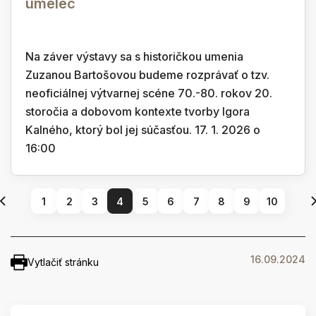
umelec
Na záver výstavy sa s historičkou umenia
Zuzanou Bartošovou budeme rozprávať o tzv.
neoficiálnej výtvarnej scéne 70.-80. rokov 20.
storočia a dobovom kontexte tvorby Igora
Kalného, ktorý bol jej súčasťou. 17. 1. 2026 o
16:00
1
2
3
4
5
6
7
8
9
10
16.09.2024
Vytlačiť stránku