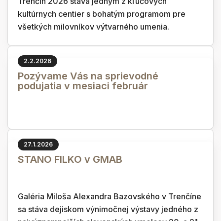
Trenčín 2026 stáva jedným z kľúčových
kultúrnych centier s bohatým programom pre
všetkých milovníkov výtvarného umenia.
2.2.2026
Pozývame Vás na sprievodné
podujatia v mesiaci február
27.1.2026
STANO FILKO v GMAB
Galéria Miloša Alexandra Bazovského v Trenčíne
sa stáva dejiskom výnimočnej výstavy jedného z