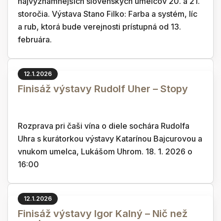
najvýznamnejších slovenských umelcov 20. a 21.
storočia. Výstava Stano Filko: Farba a systém, líc
a rub, ktorá bude verejnosti prístupná od 13.
februára.
12.1.2026
Finisáž výstavy Rudolf Uher – Stopy
Rozprava pri čaši vína o diele sochára Rudolfa
Uhra s kurátorkou výstavy Katarínou Bajcurovou a
vnukom umelca, Lukášom Uhrom. 18. 1. 2026 o
16:00
12.1.2026
Finisáž výstavy Igor Kalný – Nič než