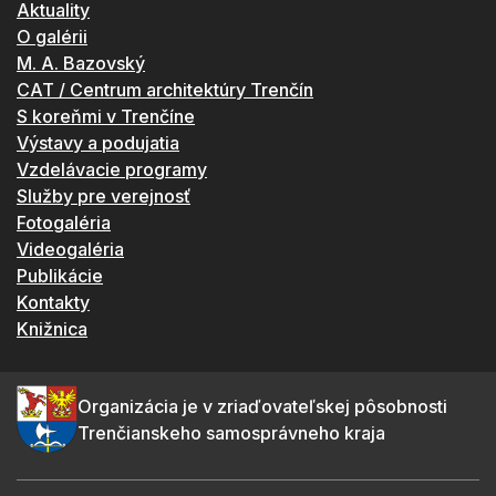
Aktuality
O galérii
M. A. Bazovský
CAT / Centrum architektúry Trenčín
S koreňmi v Trenčíne
Výstavy a podujatia
Vzdelávacie programy
Služby pre verejnosť
Fotogaléria
Videogaléria
Publikácie
Kontakty
Knižnica
Organizácia je v zriaďovateľskej pôsobnosti
Trenčianskeho samosprávneho kraja