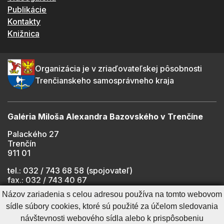
Publikácie
Kontakty
Knižnica
Organizácia je v zriaďovateľskej pôsobnosti
Trenčianskeho samosprávneho kraja
Galéria Miloša Alexandra Bazovského v Trenčíne
Palackého 27
Trenčín
911 01
tel.: 032 / 743 68 58 (spojovateľ)
fax.: 032 / 743 40 67
e-mail:
info@gmab.sk
Názov zariadenia s celou adresou používa na tomto webovom
sídle súbory cookies, ktoré sú použité za účelom sledovania
návštevnosti webového sídla alebo k prispôsobeniu
Cookies nastavenie
Ochrana osobných údajov