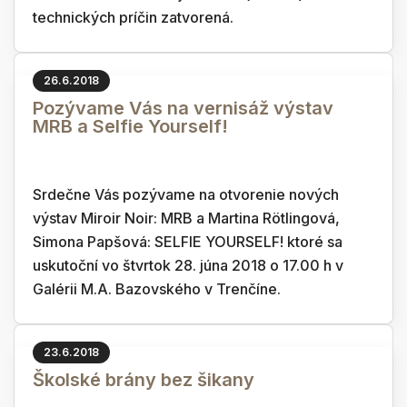
technických príčin zatvorená.
26.6.2018
Pozývame Vás na vernisáž výstav
MRB a Selfie Yourself!
Srdečne Vás pozývame na otvorenie nových
výstav Miroir Noir: MRB a Martina Rötlingová,
Simona Papšová: SELFIE YOURSELF! ktoré sa
uskutoční vo štvrtok 28. júna 2018 o 17.00 h v
Galérii M.A. Bazovského v Trenčíne.
23.6.2018
Školské brány bez šikany