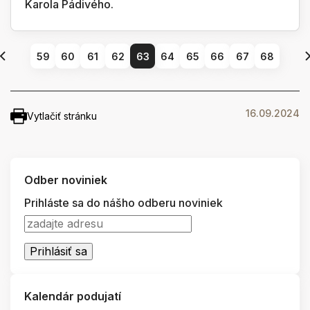
Karola Pádivého.
59
60
61
62
63
64
65
66
67
68
16.09.2024
Vytlačiť stránku
Odber noviniek
Prihláste sa do nášho odberu noviniek
Kalendár podujatí