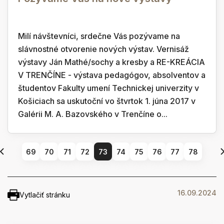
Milí návštevníci, srdečne Vás pozývame na
slávnostné otvorenie nových výstav. Vernisáž
výstavy Ján Mathé/sochy a kresby a RE-KREÁCIA
V TRENČÍNE - výstava pedagógov, absolventov a
študentov Fakulty umení Technickej univerzity v
Košiciach sa uskutoční vo štvrtok 1. júna 2017 v
Galérii M. A. Bazovského v Trenčíne o...
69
70
71
72
73
74
75
76
77
78
16.09.2024
Vytlačiť stránku