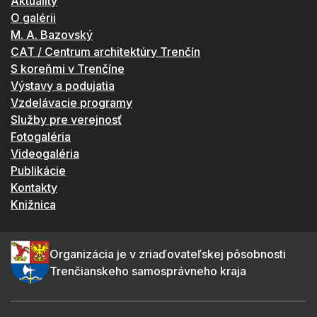
Aktuality
O galérii
M. A. Bazovský
CAT / Centrum architektúry Trenčín
S koreňmi v Trenčíne
Výstavy a podujatia
Vzdelávacie programy
Služby pre verejnosť
Fotogaléria
Videogaléria
Publikácie
Kontakty
Knižnica
Organizácia je v zriaďovateľskej pôsobnosti
Trenčianskeho samosprávneho kraja