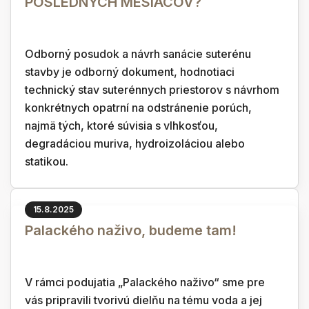
POSLEDNÝCH MESIACOV?
Odborný posudok a návrh sanácie suterénu
stavby je odborný dokument, hodnotiaci
technický stav suterénnych priestorov s návrhom
konkrétnych opatrní na odstránenie porúch,
najmä tých, ktoré súvisia s vlhkosťou,
degradáciou muriva, hydroizoláciou alebo
statikou.
15.8.2025
Palackého naživo, budeme tam!
V rámci podujatia „Palackého naživo“ sme pre
vás pripravili tvorivú dielňu na tému voda a jej