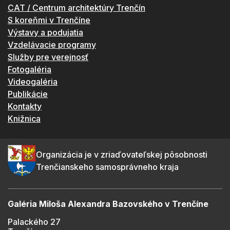
CAT / Centrum architektúry Trenčín
S koreňmi v Trenčíne
Výstavy a podujatia
Vzdelávacie programy
Služby pre verejnosť
Fotogaléria
Videogaléria
Publikácie
Kontakty
Knižnica
Organizácia je v zriaďovateľskej pôsobnosti
Trenčianskeho samosprávneho kraja
Galéria Miloša Alexandra Bazovského v Trenčíne
Palackého 27