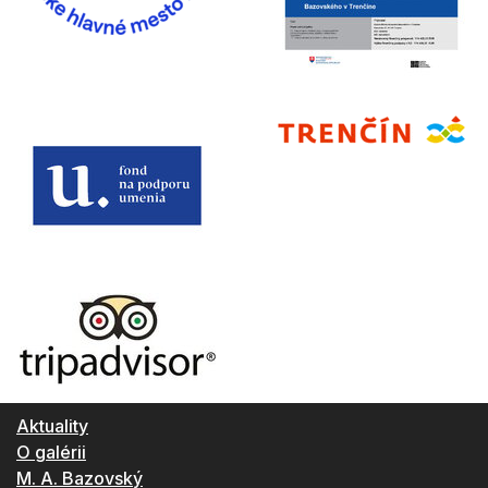
Aktuality
O galérii
M. A. Bazovský