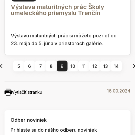
Výstava maturitných prác Školy
umeleckého priemyslu Trenčín
Výstavu maturitných prác si môžete pozrieť od
23. mája do 5. júna v priestoroch galérie.
5
6
7
8
9
10
11
12
13
14
16.09.2024
Vytlačiť stránku
Odber noviniek
Prihláste sa do nášho odberu noviniek