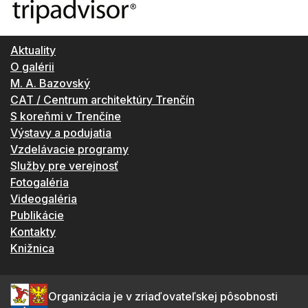
Aktuality
O galérii
M. A. Bazovský
CAT / Centrum architektúry Trenčín
S koreňmi v Trenčíne
Výstavy a podujatia
Vzdelávacie programy
Služby pre verejnosť
Fotogaléria
Videogaléria
Publikácie
Kontakty
Knižnica
Organizácia je v zriaďovateľskej pôsobnosti