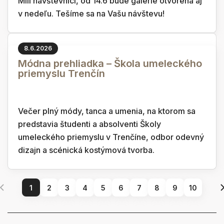
Milí návštevníci, od 14.6 bude galérie otvorená aj
v nedeľu. Tešíme sa na Vašu návštevu!
8.6.2026
Módna prehliadka – Škola umeleckého
priemyslu Trenčín
Večer plný módy, tanca a umenia, na ktorom sa
predstavia študenti a absolventi Školy
umeleckého priemyslu v Trenčíne, odbor odevný
dizajn a scénická kostýmová tvorba.
1
2
3
4
5
6
7
8
9
10