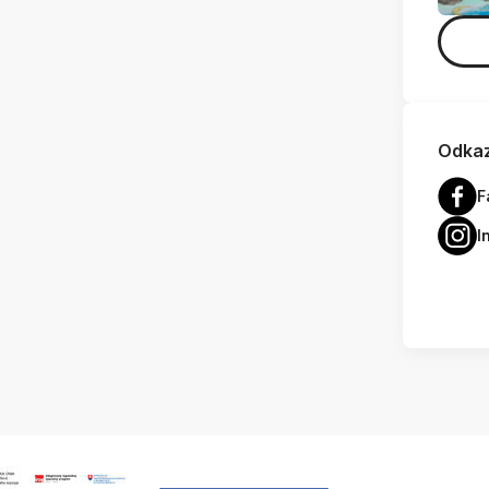
Odkaz
F
I