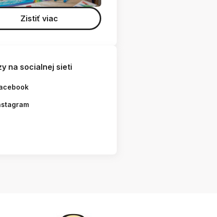
Zistiť viac
y na socialnej sieti
acebook
nstagram