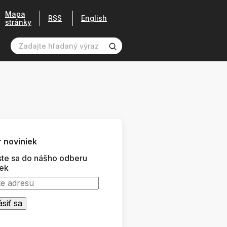
Mapa
RSS
English
stránky
 noviniek
ste sa do nášho odberu
iek