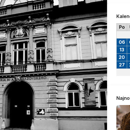
Kalen
Po
06
13
20
27
Najno