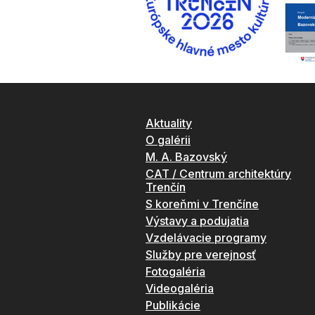
Aktuality
O galérii
M. A. Bazovský
CAT / Centrum architektúry
Trenčín
S koreňmi v Trenčíne
Výstavy a podujatia
Vzdelávacie programy
Služby pre verejnosť
Fotogaléria
Videogaléria
Publikácie