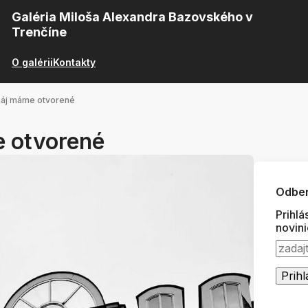
Galéria Miloša Alexandra Bazovského v
Trenčíne
O galérii
Kontakty
 máj máme otvorené
e otvorené
Odber
Prihlá
novin