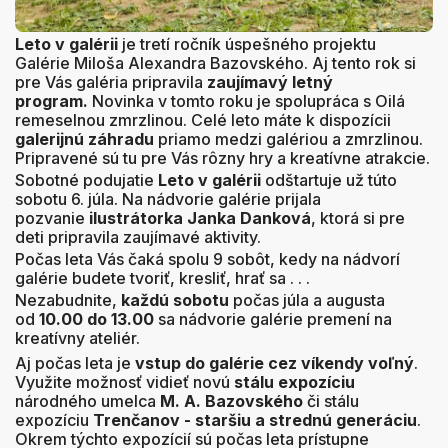
Leto v galérii
je tretí ročník úspešného projektu
Galérie Miloša Alexandra Bazovského. Aj tento rok si
pre Vás galéria pripravila
zaujímavý letný
program.
Novinka v tomto roku je spolupráca s Oilá
remeselnou zmrzlinou. Celé leto máte k dispozícii
galerijnú záhradu
priamo medzi galériou a zmrzlinou.
Pripravené sú tu pre Vás rôzny hry a kreatívne atrakcie.
Sobotné podujatie
Leto v galérii
odštartuje už túto
sobotu 6. júla. Na nádvorie galérie prijala
pozvanie
ilustrátorka Janka Danková
, ktorá si pre
deti pripravila zaujímavé aktivity.
Počas leta Vás čaká spolu 9 sobôt, kedy na nádvorí
galérie budete tvoriť, kresliť, hrať sa . . .
Nezabudnite,
každú sobotu
počas júla a augusta
od
10.00 do 13.00
sa nádvorie galérie premení na
kreatívny ateliér.
Aj počas leta je
vstup do galérie cez víkendy voľný
.
Využite možnosť vidieť novú
stálu expozíciu
národného umelca
M. A. Bazovského
či stálu
expozíciu
Trenčanov
- staršiu a strednú generáciu
.
Okrem týchto expozícií sú počas leta prístupne