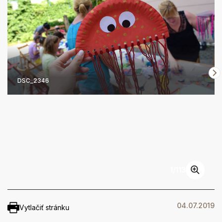
DSC_2346
1
/
113
04.07.2019
Vytlačiť stránku