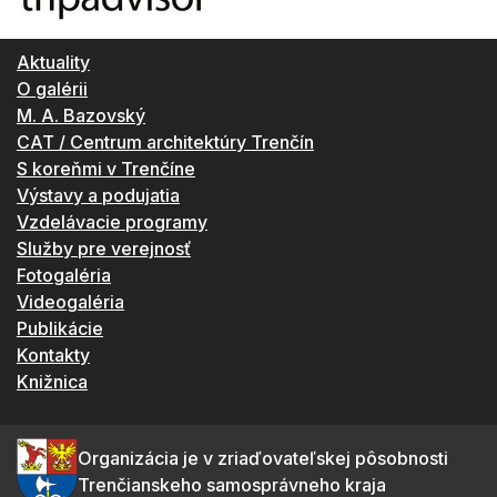
Aktuality
O galérii
M. A. Bazovský
CAT / Centrum architektúry Trenčín
S koreňmi v Trenčíne
Výstavy a podujatia
Vzdelávacie programy
Služby pre verejnosť
Fotogaléria
Videogaléria
Publikácie
Kontakty
Knižnica
Organizácia je v zriaďovateľskej pôsobnosti
Trenčianskeho samosprávneho kraja