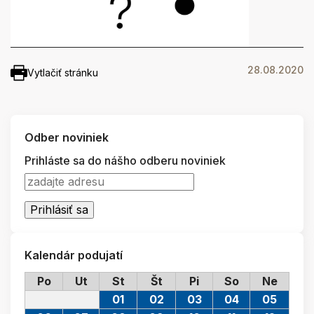
28.08.2020
Vytlačiť stránku
Odber noviniek
Prihláste sa do nášho odberu noviniek
Kalendár podujatí
Po
Ut
St
Št
Pi
So
Ne
01
02
03
04
05