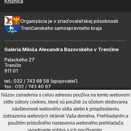
Knižnica
Organizácia je v zriaďovateľskej pôsobnosti
Trenčianskeho samosprávneho kraja
Galéria Miloša Alexandra Bazovského v Trenčíne
Palackého 27
Trenčín
911 01
tel.: 032 / 743 68 58 (spojovateľ)
fax.: 032 / 743 40 67
e-mail:
info@gmab.sk
Názov zariadenia s celou adresou používa na tomto webovom
sídle súbory cookies, ktoré sú použité za účelom sledovania
návštevnosti webového sídla alebo k prispôsobeniu
Cookies nastavenie
Ochrana osobných údajov
zobrazenia webových stránok Vaša doména. Prehliadaním a
Cookies - viac informácií
Vyhlásenie o prístupnosti
použitím príslušného nastavenia webového prehliadača
Technický prevádzkovateľ
Správca obsahu
vyjadrujete súhlas s ich používaním.