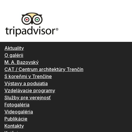
Aktuality
O galérii
M. A. Bazovský
CAT / Centrum architektúry Trenčín
S koreňmi v Trenčíne
Výstavy a podujatia
Vzdelávacie programy
Služby pre verejnosť
Fotogaléria
Videogaléria
Publikácie
Kontakty