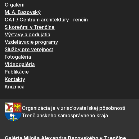
O galérii
M. A. Bazovský
CAT / Centrum architektúry Trenčín
S koreňmi v Trenčíne
Výstavy a podujatia
Vzdelávacie programy
Služby pre verejnosť
Fotogaléria
Videogaléria
Publikácie
Kontakty
Knižnica
Organizácia je v zriaďovateľskej pôsobnosti
Trenčianskeho samosprávneho kraja
Galéria Miloša Alexandra Bazovského v Trenčíne