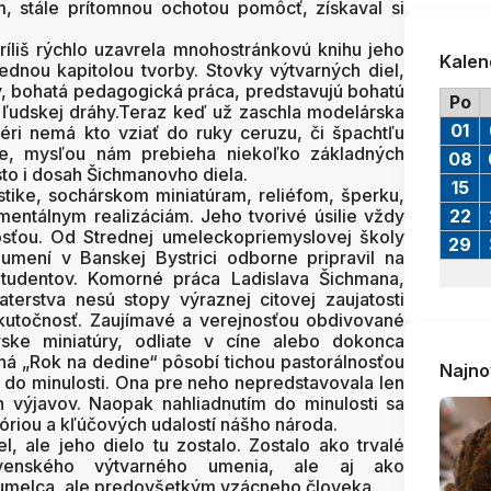
, stále prítomnou ochotou pomôcť, získaval si
íliš rýchlo uzavrela mnohostránkovú knihu jeho
Kalen
ednou kapitolou tvorby. Stovky výtvarných diel,
y, bohatá pedagogická práca, predstavujú bohatú
Po
 ľudskej dráhy.Teraz keď už zaschla modelárska
01
iéri nemá kto vziať do ruky ceruzu, či špachtľu
ie, mysľou nám prebieha niekoľko základných
08
esto i dosah Šichmanovho diela.
15
tike, sochárskom miniatúram, reliéfom, šperku,
entálnym realizáciám. Jeho tvorivé úsilie vždy
22
osťou. Od Strednej umeleckopriemyslovej školy
29
umení v Banskej Bystrici odborne pripravil na
tudentov. Komorné práca Ladislava Šichmana,
erstva nesú stopy výraznej citovej zaujatosti
skutočnosť. Zaujímavé a verejnosťou obdivované
ske miniatúry, odliate v cíne alebo dokonca
vaná „Rok na dedine“ pôsobí tichou pastorálnosťou
Najno
l do minulosti. Ona pre neho nepredstavovala len
 výjavov. Naopak nahliadnutím do minulosti sa
tóriou a kľúčových udalostí nášho národa.
l, ale jeho dielo tu zostalo. Zostalo ako trvalé
ovenského výtvarného umenia, ale aj ako
umelca, ale predovšetkým vzácneho človeka.