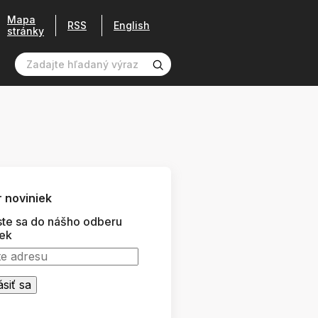
Mapa
RSS
English
stránky
 noviniek
ste sa do nášho odberu
iek