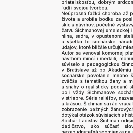
priateľskosťou, dobrým srdcom
ľudí i svojou tvorbou.
Neúprosná ťažká choroba až pr
života a urobila bodku za posl
skíc a návrhov, početné výstav
žatvu Šichmanovej umeleckej i
hlina, sadra, v opustenom atel
a všetko to sochárske nárad
údajov, ktoré bližšie určujú mi
Autor sa venoval komornej plas
návrhom mincí i medailí, monum
súviselo s pedagogickou činn
v Bratislave až po Akadémiu 
sochárske povolanie mnoho š
zväčša s tematikou ženy a mat
a snahy o realisticky podanú 
boli vždy Šichmanove sochár
v striebre. Séria reliéfov, naz
a krásou. Šichman sa rád vraca
zobrazenie bežných žánrových
dotýkal otázok súvisiacich s his
Sochár Ladislav Šichman odišie
dedičstvo, ako súčasť sl
nezabudnuteľná spomienka na 