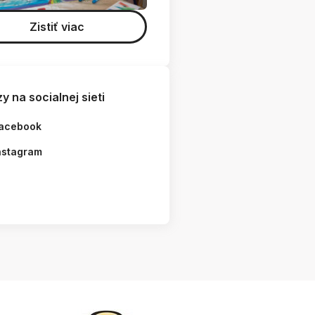
Zistiť viac
islav Šichman - foto z výstavy Horizonty súčasnosti
(2007)
y na socialnej sieti
acebook
nstagram