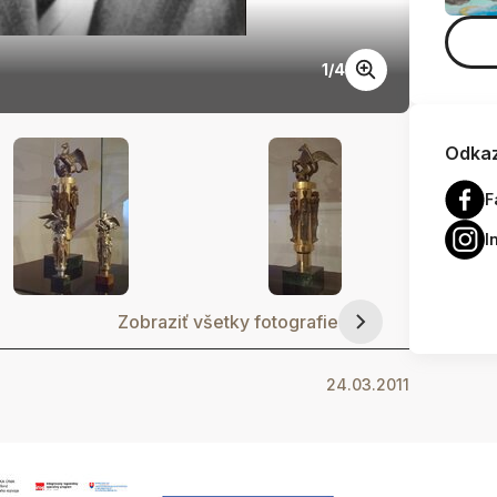
Lad
1
/
4
Odkaz
F
I
Zobraziť všetky fotografie
24.03.2011