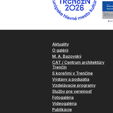
Aktuality
O galérii
M. A. Bazovský
CAT / Centrum architektúry
Trenčín
S koreňmi v Trenčíne
Výstavy a podujatia
Vzdelávacie programy
Služby pre verejnosť
Fotogaléria
Videogaléria
Publikácie