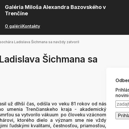
Galéria Miloša Alexandra Bazovského v
Trenčíne
O galérii
Kontakty
 sochára Ladislava Šichmana sa navždy zatvoril
 Ladislava Šichmana sa
Odber
Prihlá
novin
sil už dlhší čas, odišla vo veku 81 rokov od nás
ho umenia Trenčianskeho kraja - akademický
 smrťou sa vytvorilo vákuum po človeku vzácnom
hárovi, ktorého dielo a význam sme nie vždy
jimi ľudskými kvalitami, čestnosťou, priamosťou,