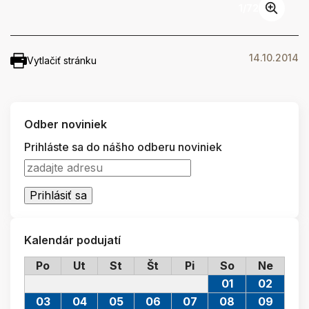
1
/
72
14.10.2014
Vytlačiť stránku
Odber noviniek
Prihláste sa do nášho odberu noviniek
Kalendár podujatí
Po
Ut
St
Št
Pi
So
Ne
01
02
03
04
05
06
07
08
09