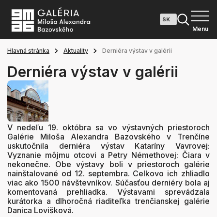
Menu
Hlavná stránka
Aktuality
Derniéra výstav v galérii
Derniéra výstav v galérii
V nedeľu 19. októbra sa vo výstavných priestoroch
Galérie Miloša Alexandra Bazovského v Trenčíne
uskutočnila derniéra výstav Kataríny Vavrovej:
Vyznanie môjmu otcovi a Petry Némethovej: Čiara v
nekonečne. Obe výstavy boli v priestoroch galérie
nainštalované od 12. septembra. Celkovo ich zhliadlo
viac ako 1500 návštevníkov. Súčasťou derniéry bola aj
komentovaná prehliadka. Výstavami sprevádzala
kurátorka a dlhoročná riaditeľka trenčianskej galérie
Danica Lovišková.