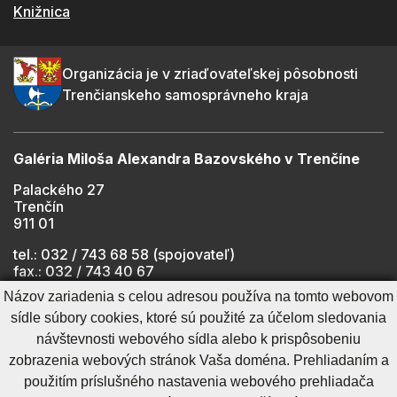
Knižnica
Organizácia je v zriaďovateľskej pôsobnosti
Trenčianskeho samosprávneho kraja
Galéria Miloša Alexandra Bazovského v Trenčíne
Palackého 27
Trenčín
911 01
tel.: 032 / 743 68 58 (spojovateľ)
fax.: 032 / 743 40 67
e-mail:
info@gmab.sk
Názov zariadenia s celou adresou používa na tomto webovom
sídle súbory cookies, ktoré sú použité za účelom sledovania
návštevnosti webového sídla alebo k prispôsobeniu
Cookies nastavenie
Ochrana osobných údajov
zobrazenia webových stránok Vaša doména. Prehliadaním a
Cookies - viac informácií
Vyhlásenie o prístupnosti
použitím príslušného nastavenia webového prehliadača
Technický prevádzkovateľ
Správca obsahu