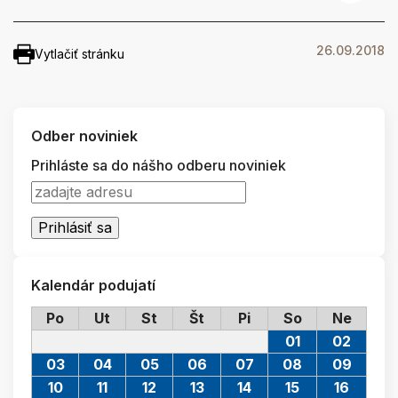
26.09.2018
Vytlačiť stránku
Odber noviniek
Prihláste sa do nášho odberu noviniek
Kalendár podujatí
Po
Ut
St
Št
Pi
So
Ne
01
02
03
04
05
06
07
08
09
10
11
12
13
14
15
16