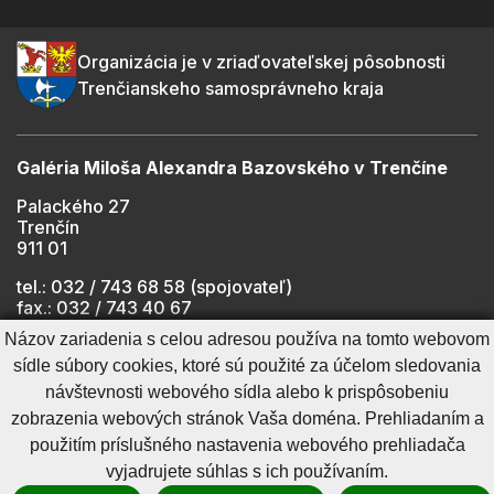
Organizácia je v zriaďovateľskej pôsobnosti
Trenčianskeho samosprávneho kraja
Galéria Miloša Alexandra Bazovského v Trenčíne
Palackého 27
Trenčín
911 01
tel.: 032 / 743 68 58 (spojovateľ)
fax.: 032 / 743 40 67
e-mail:
info@gmab.sk
Názov zariadenia s celou adresou používa na tomto webovom
sídle súbory cookies, ktoré sú použité za účelom sledovania
návštevnosti webového sídla alebo k prispôsobeniu
Cookies nastavenie
Ochrana osobných údajov
zobrazenia webových stránok Vaša doména. Prehliadaním a
Cookies - viac informácií
Vyhlásenie o prístupnosti
použitím príslušného nastavenia webového prehliadača
Technický prevádzkovateľ
Správca obsahu
vyjadrujete súhlas s ich používaním.
Generuje
CMS BUXUS