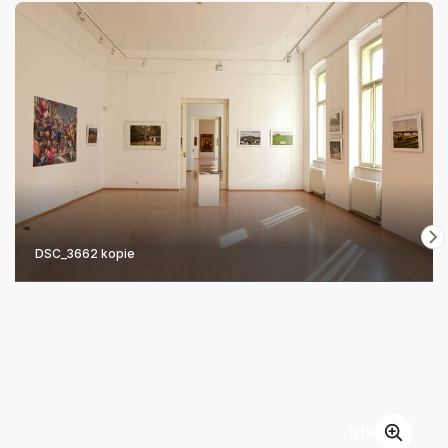
DSC_3662 kopie
1
/
19