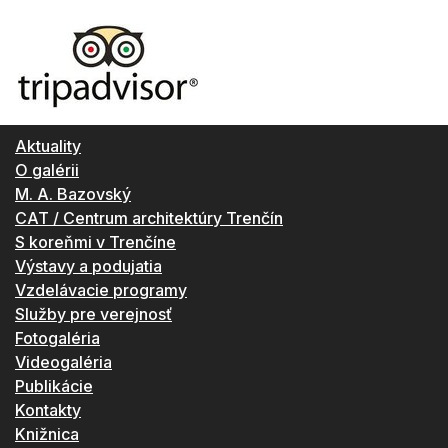
Aktuality
O galérii
M. A. Bazovský
CAT / Centrum architektúry Trenčín
S koreňmi v Trenčíne
Výstavy a podujatia
Vzdelávacie programy
Služby pre verejnosť
Fotogaléria
Videogaléria
Publikácie
Kontakty
Knižnica