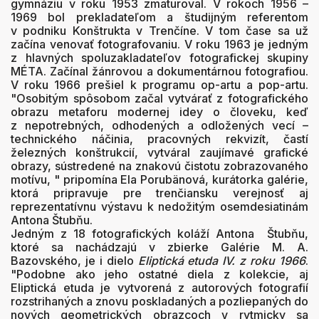
gymnáziu v roku 1953 zmaturoval. V rokoch 1956 –
1969 bol prekladateľom a študijným referentom
v podniku Konštrukta v Trenčíne. V tom čase sa už
začína venovať fotografovaniu. V roku 1963 je jedným
z hlavných spoluzakladateľov fotografickej skupiny
MÉTA.
Začínal žánrovou a dokumentárnou fotografiou.
V roku 1966 prešiel k programu op-artu a pop-artu.
"
Osobitým spôsobom začal vytvárať z fotografického
obrazu metaforu modernej idey o človeku, keď
z nepotrebných, odhodených a odložených vecí –
technického náčinia, pracovných rekvizít, častí
železných konštrukcií, vytváral zaujímavé grafické
obrazy, sústredené na znakovú čistotu zobrazovaného
motívu, " pripomína Ela Porubänová, kurátorka galérie,
ktorá pripravuje pre trenčiansku verejnosť aj
reprezentatívnu výstavu k nedožitým osemdesiatinám
Antona Štubňu.
Jedným z 18 fotografických koláží Antona Štubňu,
ktoré sa nachádzajú v zbierke Galérie M. A.
Bazovského, je i dielo
Eliptická etuda IV. z roku 1966
.
"Podobne ako jeho ostatné diela z kolekcie, aj
Eliptická etuda je vytvorená z autorových fotografií
rozstrihaných a znovu poskladaných a pozliepaných do
nových geometrických obrazcoch v rytmicky sa