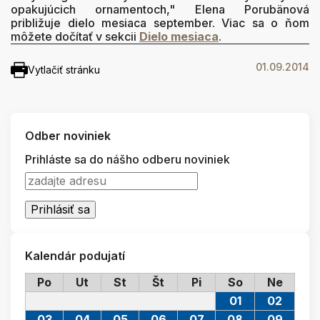
opakujúcich ornamentoch," Elena Porubänová
približuje dielo mesiaca september. Viac sa o ňom
môžete dočítať v sekcii
Dielo mesiaca
.
01.09.2014
Vytlačiť stránku
Odber noviniek
Prihláste sa do nášho odberu noviniek
Kalendár podujatí
Po
Ut
St
Št
Pi
So
Ne
01
02
03
04
05
06
07
08
09