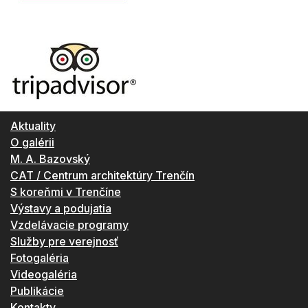
Aktuality
O galérii
M. A. Bazovský
CAT / Centrum architektúry Trenčín
S koreňmi v Trenčíne
Výstavy a podujatia
Vzdelávacie programy
Služby pre verejnosť
Fotogaléria
Videogaléria
Publikácie
Kontakty