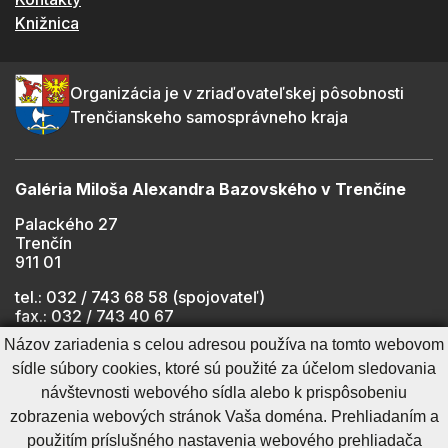
Knižnica
Organizácia je v zriaďovateľskej pôsobnosti
Trenčianskeho samosprávneho kraja
Galéria Miloša Alexandra Bazovského v Trenčíne
Palackého 27
Trenčín
911 01
tel.: 032 / 743 68 58 (spojovateľ)
fax.: 032 / 743 40 67
e-mail:
info@gmab.sk
Názov zariadenia s celou adresou používa na tomto webovom
sídle súbory cookies, ktoré sú použité za účelom sledovania
návštevnosti webového sídla alebo k prispôsobeniu
Cookies nastavenie
Ochrana osobných údajov
zobrazenia webových stránok Vaša doména. Prehliadaním a
Cookies - viac informácií
Vyhlásenie o prístupnosti
použitím príslušného nastavenia webového prehliadača
Technický prevádzkovateľ
Správca obsahu