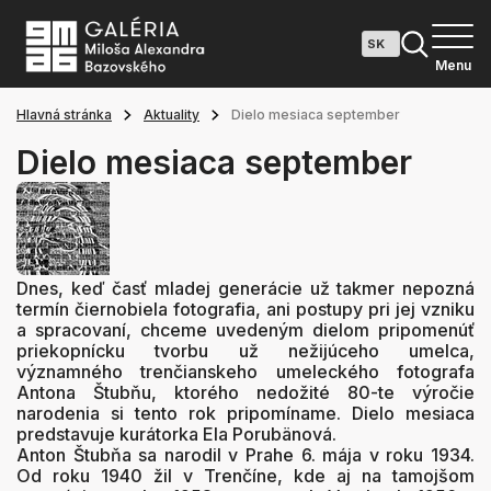
Menu
Hlavná stránka
Aktuality
Dielo mesiaca september
Dielo mesiaca september
Dnes, keď časť mladej generácie už takmer nepozná
termín čiernobiela fotografia, ani postupy pri jej vzniku
a spracovaní, chceme uvedeným dielom pripomenúť
priekopnícku tvorbu už nežijúceho umelca,
významného trenčianskeho umeleckého fotografa
Antona Štubňu, ktorého nedožité 80-te výročie
narodenia si tento rok pripomíname. Dielo mesiaca
predstavuje kurátorka Ela Porubänová.
Anton Štubňa
sa narodil v Prahe 6. mája v roku 1934.
Od roku 1940 žil v Trenčíne, kde aj na tamojšom