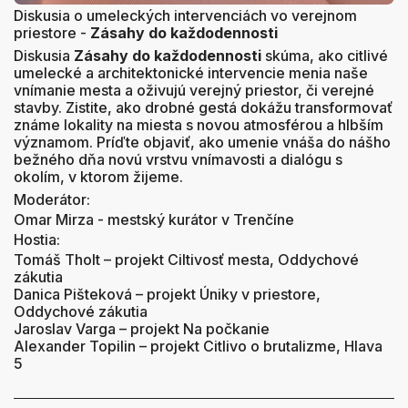
Diskusia o umeleckých intervenciách vo verejnom
priestore -
Zásahy do každodennosti
Diskusia
Zásahy do každodennosti
skúma, ako citlivé
umelecké a architektonické intervencie menia naše
vnímanie mesta a oživujú verejný priestor, či verejné
stavby. Zistite, ako drobné gestá dokážu transformovať
známe lokality na miesta s novou atmosférou a hlbším
významom. Príďte objaviť, ako umenie vnáša do nášho
bežného dňa novú vrstvu vnímavosti a dialógu s
okolím, v ktorom žijeme.
Moderátor:
Omar Mirza - mestský kurátor v Trenčíne
Hostia:
Tomáš Tholt – projekt Ciltivosť mesta, Oddychové
zákutia
Danica Pišteková – projekt Úniky v priestore,
Oddychové zákutia
Jaroslav Varga – projekt Na počkanie
Alexander Topilin – projekt Citlivo o brutalizme, Hlava
5