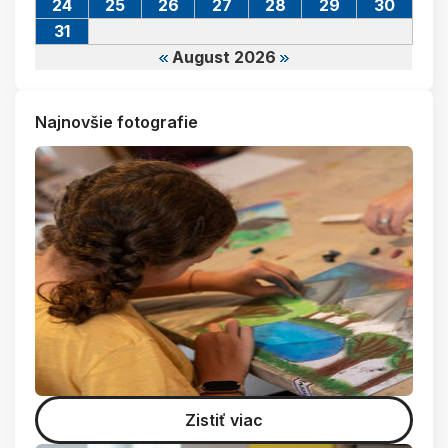
24
25
26
27
28
29
30
31
August 2026
Najnovšie fotografie
Zistiť viac