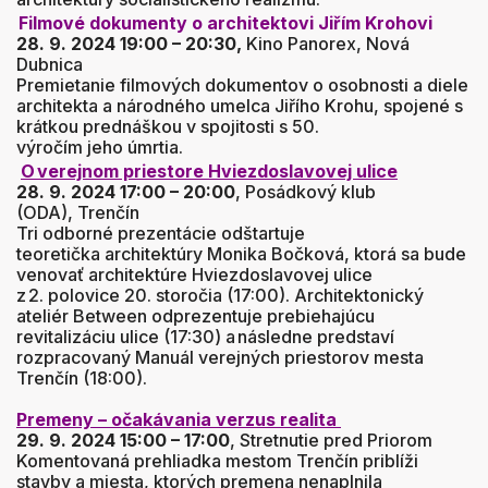
Filmové dokumenty o architektovi Jiřím Krohovi
28. 9. 2024 19:00 – 20:30,
Kino Panorex, Nová
Dubnica
Premietanie filmových dokumentov o osobnosti a diele
architekta a národného umelca Jiřího Krohu, spojené s
krátkou prednáškou v spojitosti s 50.
výročím jeho úmrtia.
O verejnom priestore Hviezdoslavovej ulice
28. 9. 2024 17:00 – 20:00
, Posádkový klub
(ODA), Trenčín
Tri odborné prezentácie odštartuje
teoretička architektúry Monika Bočková, ktorá sa bude
venovať architektúre Hviezdoslavovej ulice
z 2. polovice 20. storočia (17:00). Architektonický
ateliér Between odprezentuje prebiehajúcu
revitalizáciu ulice (17:30) a následne predstaví
rozpracovaný Manuál verejných priestorov mesta
Trenčín (18:00).
Premeny – očakávania verzus realita
29. 9. 2024 15:00 – 17:00
, Stretnutie pred Priorom
Komentovaná prehliadka mestom Trenčín priblíži
stavby a miesta, ktorých premena nenaplnila