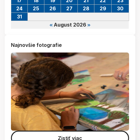
17
18
19
20
21
22
23
24
25
26
27
28
29
30
31
August 2026
Najnovšie fotografie
Zistiť viac