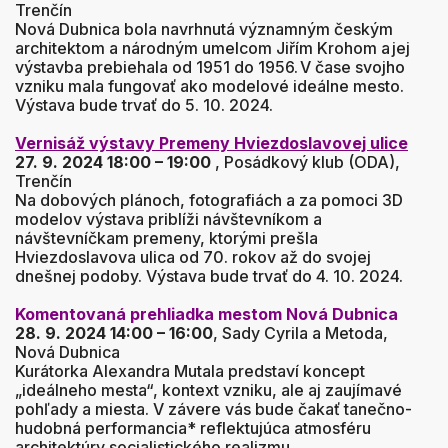
Trenčín
Nová Dubnica bola navrhnutá významným českým
architektom a národným umelcom Jiřím Krohom a jej
výstavba prebiehala od 1951 do 1956. V čase svojho
vzniku mala fungovať ako modelové ideálne mesto.
Výstava bude trvať do 5. 10. 2024.
Vernisáž výstavy Premeny Hviezdoslavovej ulice
27. 9. 2024 18:00 – 19:00
, Posádkový klub (ODA),
Trenčín
Na dobových plánoch, fotografiách a za pomoci 3D
modelov výstava priblíži návštevníkom a
návštevníčkam premeny, ktorými prešla
Hviezdoslavova ulica od 70. rokov až do svojej
dnešnej podoby. Výstava bude trvať do 4. 10. 2024.
Komentovaná prehliadka mestom Nová Dubnica
28. 9. 2024 14:00 – 16:00
, Sady Cyrila a Metoda,
Nová Dubnica
Kurátorka Alexandra Mutala predstaví koncept
„ideálneho mesta“, kontext vzniku, ale aj zaujímavé
pohľady a miesta. V závere vás bude čakať tanečno-
hudobná performancia* reflektujúca atmosféru
architektúry socialistického realizmu.