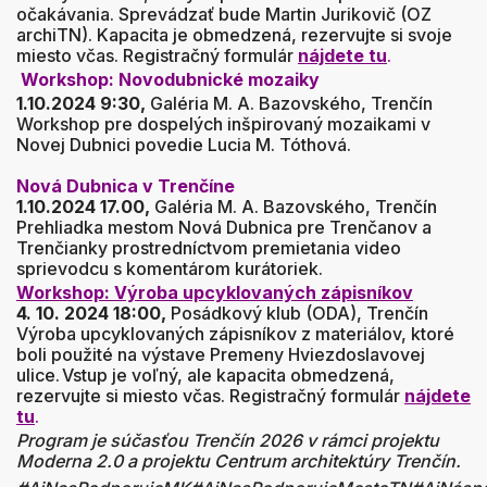
očakávania. Sprevádzať bude Martin Jurikovič (OZ
archiTN). Kapacita je obmedzená, rezervujte si svoje
miesto včas. Registračný formulár
nájdete tu
.
Workshop: Novodubnické mozaiky
1.10.2024 9:30,
Galéria M. A. Bazovského, Trenčín
Workshop pre dospelých inšpirovaný mozaikami v
Novej Dubnici povedie Lucia M. Tóthová.
Nová Dubnica v Trenčíne
1.10.2024 17.00,
Galéria M. A. Bazovského, Trenčín
Prehliadka mestom Nová Dubnica pre Trenčanov a
Trenčianky prostredníctvom premietania video
sprievodcu s komentárom kurátoriek.
Workshop: Výroba upcyklovaných zápisníkov
4. 10. 2024 18:00,
Posádkový klub (ODA), Trenčín
Výroba upcyklovaných zápisníkov z materiálov, ktoré
boli použité na výstave Premeny Hviezdoslavovej
ulice. Vstup je voľný, ale kapacita obmedzená,
rezervujte si miesto včas. Registračný formulár
nájdete
tu
.
Program je súčasťou Trenčín 2026 v rámci projektu
Moderna 2.0 a projektu Centrum architektúry Trenčín.