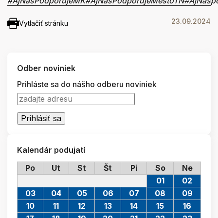
#AjNasPodporujeMK
#AjNasPodporujeMestoTN
#AjNásp
23.09.2024
Vytlačiť stránku
Odber noviniek
Prihláste sa do nášho odberu noviniek
Kalendár podujatí
Po
Ut
St
Št
Pi
So
Ne
01
02
03
04
05
06
07
08
09
10
11
12
13
14
15
16