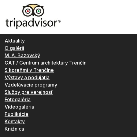
Aktuality
O galérii
M. A. Bazovský
CAT / Centrum architektúry Trenčín
S koreňmi v Trenčíne
Výstavy a podujatia
Vzdelávacie programy
Služby pre verejnosť
Fotogaléria
Videogaléria
Publikácie
Kontakty
Knižnica