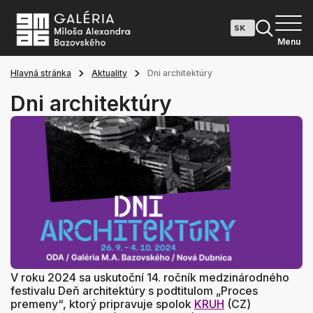
Menu
Hlavná stránka
Aktuality
Dni architektúry
Dni architektúry
V roku 2024 sa uskutoční 14. ročník medzinárodného
festivalu Deň architektúry s podtitulom „Proces
premeny“, ktorý pripravuje spolok
KRUH
(CZ)