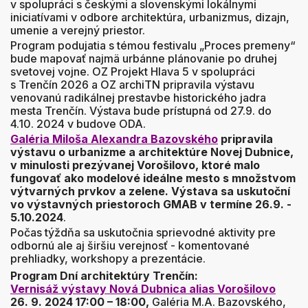
v spolupráci s českými a slovenskými lokálnymi
iniciatívami v odbore architektúra, urbanizmus, dizajn,
umenie a verejný priestor.
Program podujatia s témou festivalu „Proces premeny“
bude mapovať najmä urbánne plánovanie po druhej
svetovej vojne. OZ Projekt Hlava 5 v spolupráci
s Trenčín 2026 a OZ archiTN pripravila výstavu
venovanú radikálnej prestavbe historického jadra
mesta Trenčín.
Výstava bude prístupná od 27.9. do
4.10. 2024 v budove ODA.
Galéria Miloša Alexandra Bazovského
pripravila
výstavu o urbanizme a architektúre Novej Dubnice,
v minulosti prezývanej Vorošilovo, ktoré malo
fungovať ako modelové ideálne mesto s množstvom
výtvarných prvkov a zelene. Výstava sa uskutoční
vo výstavných priestoroch GMAB v termíne
26.9. -
5.10.2024
.
Počas týždňa sa uskutočnia sprievodné aktivity pre
odbornú ale aj širšiu verejnosť - komentované
prehliadky, workshopy a prezentácie.
Program Dní architektúry Trenčín:
Vernisáž výstavy Nová Dubnica alias Vorošilovo
26. 9. 2024 17:00 – 18:00,
Galéria M.A. Bazovského,