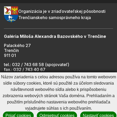
Organizácia je v zriaďovateľskej pôsobnosti
Trenčianskeho samosprávneho kraja
Galéria Miloša Alexandra Bazovského v Trenčíne
Palackého 27
Trenčín
911 01
tel.: 032 / 743 68 58 (spojovateľ)
fax.: 032 / 743 40 67
e-mail:
info@gmab.sk
Názov zariadenia s celou adresou používa na tomto webovom
sídle súbory cookies, ktoré sú použité za účelom sledovania
návštevnosti webového sídla alebo k prispôsobeniu
Cookies nastavenie
Ochrana osobných údajov
zobrazenia webových stránok Vaša doména. Prehliadaním a
Cookies - viac informácií
Vyhlásenie o prístupnosti
použitím príslušného nastavenia webového prehliadača
Technický prevádzkovateľ
Správca obsahu
vyjadrujete súhlas s ich používaním.
Generuje
CMS BUXUS
Prijať cookies
Odmietnuť cookies
Nastaviť cookies