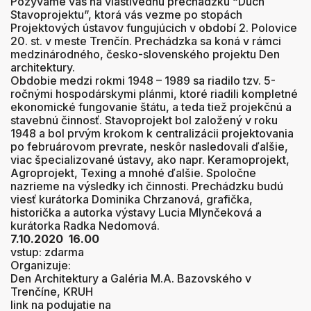
Pozývame vás na vlastivednú prechádzku “Duch
Stavoprojektu”, ktorá vás vezme po stopách
Projektových ústavov fungujúcich v období 2. Polovice
20. st. v meste Trenčín. Prechádzka sa koná v rámci
medzinárodného, česko-slovenského projektu Den
architektury.
Obdobie medzi rokmi 1948 – 1989 sa riadilo tzv. 5-
ročnými hospodárskymi plánmi, ktoré riadili kompletné
ekonomické fungovanie štátu, a teda tiež projekčnú a
stavebnú činnosť. Stavoprojekt bol založený v roku
1948 a bol prvým krokom k centralizácii projektovania
po februárovom prevrate, neskôr nasledovali ďalšie,
viac špecializované ústavy, ako napr. Keramoprojekt,
Agroprojekt, Texing a mnohé ďalšie. Spoločne
nazrieme na výsledky ich činnosti. Prechádzku budú
viesť kurátorka Dominika Chrzanová, grafička,
historička a autorka výstavy Lucia Mlynčeková a
kurátorka Radka Nedomová.
7.10.2020 16.00
vstup: zdarma
Organizuje:
Den Architektury a Galéria M.A. Bazovského v
Trenčíne, KRUH
link na podujatie na