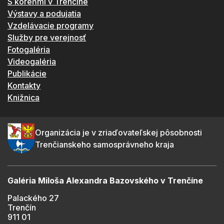
S koreňmi v Trenčíne
Výstavy a podujatia
Vzdelávacie programy
Služby pre verejnosť
Fotogaléria
Videogaléria
Publikácie
Kontakty
Knižnica
Organizácia je v zriaďovateľskej pôsobnosti
Trenčianskeho samosprávneho kraja
Galéria Miloša Alexandra Bazovského v Trenčíne
Palackého 27
Trenčín
911 01