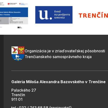
Organizácia je v zriaďovateľskej pôsobnosti
Trenčianskeho samosprávneho kraja
Galéria Miloša Alexandra Bazovského v Trenčíne
Palackého 27
Trenčín
911 01
tel.: 032 / 743 68 58 (spojovateľ)