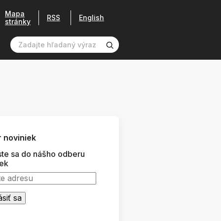
Mapa
RSS
English
stránky
 noviniek
ste sa do nášho odberu
iek