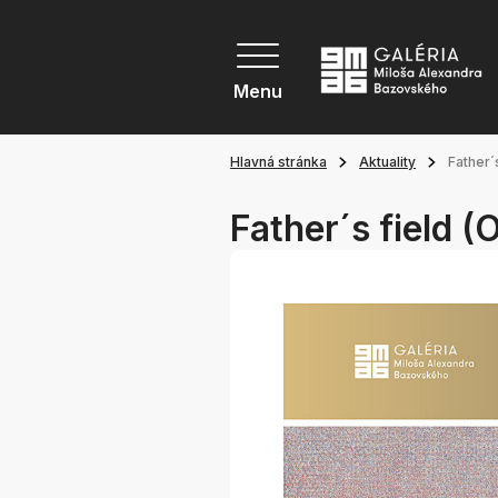
Menu
Hlavná stránka
Aktuality
Father´
Father´s field (