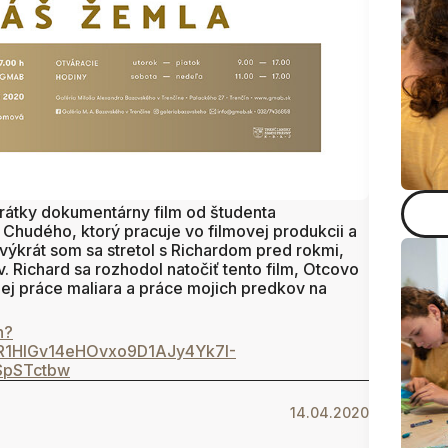
 krátky dokumentárny film od študenta
Chudého, ktorý pracuje vo filmovej produkcii a
krát som sa stretol s Richardom pred rokmi,
. Richard sa rozhodol natočiť tento film, Otcovo
jej práce maliara a práce mojich predkov na
h?
1HIGv14eHOvxo9D1AJy4Yk7I-
SpSTctbw
14.04.2020