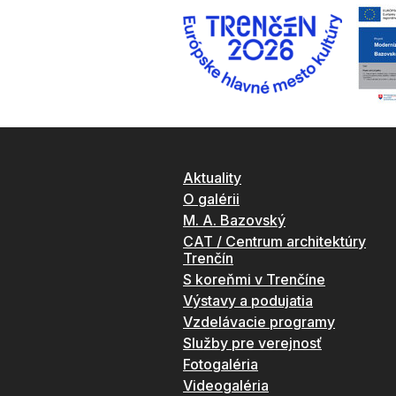
Aktuality
O galérii
M. A. Bazovský
CAT / Centrum architektúry
Trenčín
S koreňmi v Trenčíne
Výstavy a podujatia
Vzdelávacie programy
Služby pre verejnosť
Fotogaléria
Videogaléria