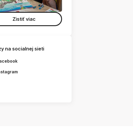
Zistiť viac
y na socialnej sieti
acebook
nstagram