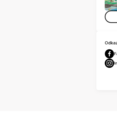
Odkaz
F
I