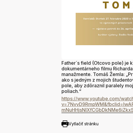
Father´s field (Otcovo pole) je
dokumentárneho filmu Richarda 
manažmente. Tomáš Žemla: „Prvý
ako s jedným z mojich študentov
pole, aby zdôraznil paralely mo
poliach.“
https://www.youtube.com/watc
v=7NvvD9RmpWM&fbclid=IwAR
mNuHHjsNlXfCGbDkNMe6iZkx
Vytlačiť stránku