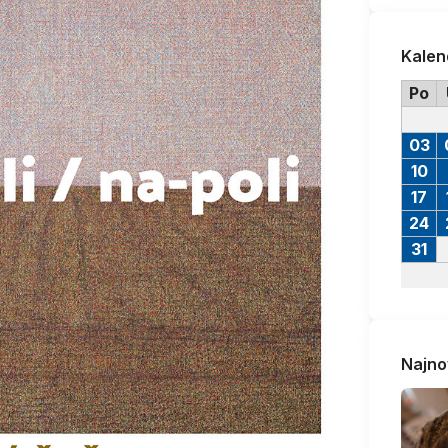
Kalen
Po
03
10
17
24
31
Najno