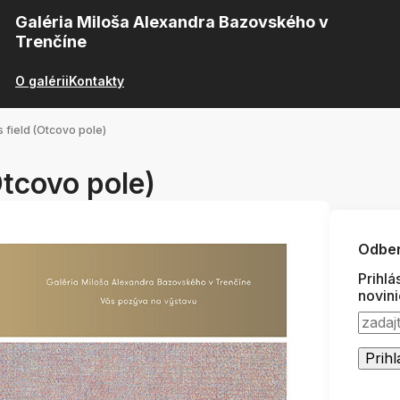
Galéria Miloša Alexandra Bazovského v
Trenčíne
O galérii
Kontakty
s field (Otcovo pole)
Otcovo pole)
Odber
Prihlá
novin