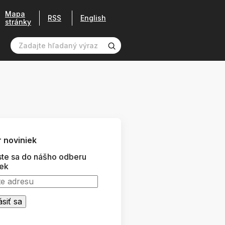
Mapa
RSS
English
stránky
 noviniek
ste sa do nášho odberu
iek