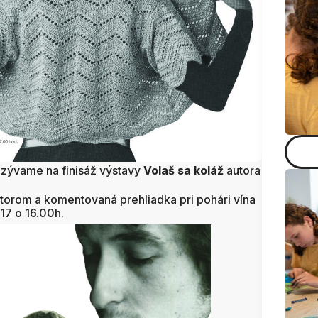
ozývame na finisáž výstavy
Volaš sa koláž
autora
autorom a komentovaná prehliadka pri pohári vína
017 o 16.00h.