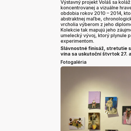
Výstavný projekt Voláš sa koláž
koncentrovanej a vizuálne hrav
obdobia rokov 2010 – 2014, kto
abstraktnej maľbe, chronologic
vrcholia výberom z jeho diplomo
Kolekcie tak mapujú jeho záujm
umelecký vývoj, ktorý plynule p
experimentom.
Slávnostné finisáž, stretutie
vína sa uskutoční štvrtok 27. 
Fotogaléria