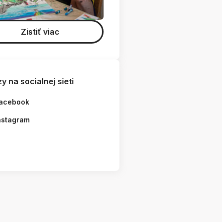
Zistiť viac
y na socialnej sieti
acebook
nstagram