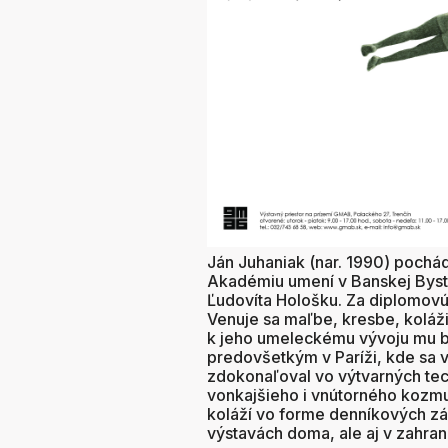
Ján Juhaniak (nar. 1990) pochá
Akadémiu umení v Banskej Bystric
Ľudovíta Hološku. Za diplomovú 
Venuje sa maľbe, kresbe, koláži
k jeho umeleckému vývoju mu bol
predovšetkým v Paríži, kde sa 
zdokonaľoval vo výtvarných tec
vonkajšieho i vnútorného kozmu.
koláží vo forme denníkových zá
výstavách doma, ale aj v zahrani