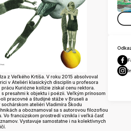
Odkaz
F
I
dza z Veľkého Krtíša. V roku 2015 absolvoval
i v Ateliéri klasických disciplín u profesora
prácu Kuriózne kolízie získal cenu rektora.
 s presahmi k objektu i poézii. Veľkým prínosom
i pracovné a študijné stáže v Bruseli a
v sochárskom ateliéri Vladimíra Škodu
hnikách a oboznamoval sa s autorovou filozofiou
 Vo francúzskom prostredí vznikla i veľká časť
znamov. Vystavuje samostatne i na kolektívnych
čí.