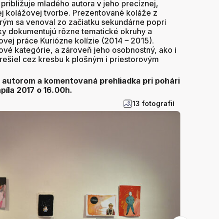
 približuje mladého autora v jeho precíznej,
ej kolážovej tvorbe. Prezentované koláže z
rým sa venoval zo začiatku sekundárne popri
ky dokumentujú rôzne tematické okruhy a
vej práce Kuriózne kolízie (2014 – 2015).
ové kategórie, a zároveň jeho osobnostný, ako i
rešiel cez kresbu k plošným i priestorovým
 s autorom a komentovaná prehliadka pri pohári
apíla 2017 o 16.00h.
13 fotografií