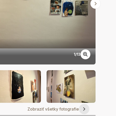
1
/
13
DSC_61
Zobraziť všetky fotografie