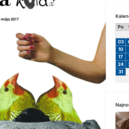
Kalen
Po
03
10
17
24
31
Najno