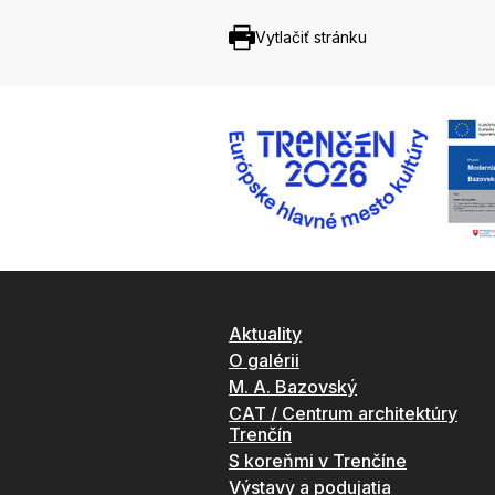
Vytlačiť stránku
Aktuality
O galérii
M. A. Bazovský
CAT / Centrum architektúry
Trenčín
S koreňmi v Trenčíne
Výstavy a podujatia