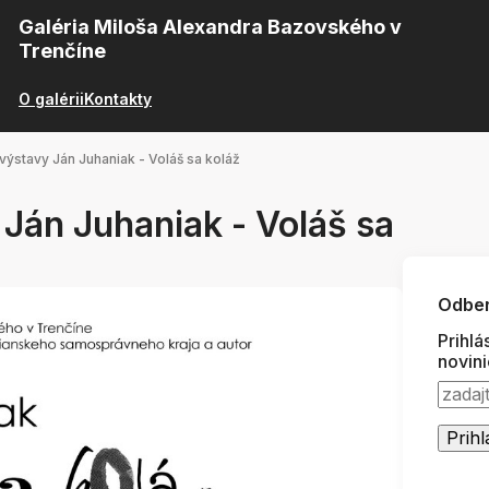
Galéria Miloša Alexandra Bazovského v
Trenčíne
O galérii
Kontakty
 výstavy Ján Juhaniak - Voláš sa koláž
 Ján Juhaniak - Voláš sa
Odber
Prihlá
novin