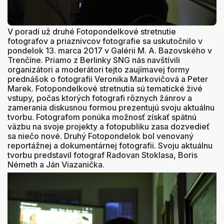
V poradí už druhé Fotopondelkové stretnutie
fotografov a priaznivcov fotografie sa uskutočnilo v
pondelok 13. marca 2017 v Galérii M. A. Bazovského v
Trenčíne. Priamo z Berlinky SNG nás navštívili
organizátori a moderátori tejto zaujímavej formy
prednášok o fotografii Veronika Markovičová a Peter
Marek. Fotopondelkové stretnutia sú tematické živé
vstupy, počas ktorých fotografi rôznych žánrov a
zamerania diskusnou formou prezentujú svoju aktuálnu
tvorbu. Fotografom ponúka možnosť získať spätnú
väzbu na svoje projekty a fotopubliku zasa dozvedieť
sa niečo nové. Druhý Fotopondelok bol venovaný
reportážnej a dokumentárnej fotografii. Svoju aktuálnu
tvorbu predstavil fotograf Radovan Stoklasa, Boris
Németh a Ján Viazanička.