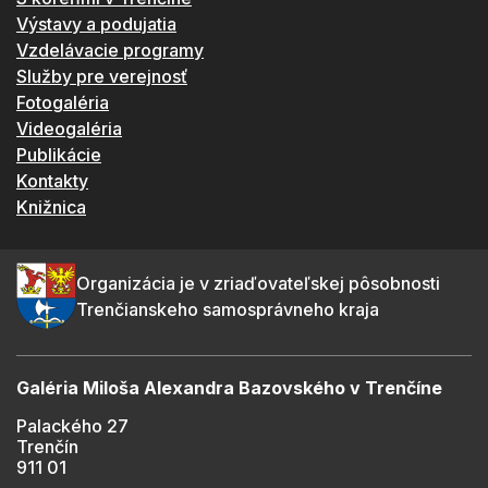
Výstavy a podujatia
Vzdelávacie programy
Služby pre verejnosť
Fotogaléria
Videogaléria
Publikácie
Kontakty
Knižnica
Organizácia je v zriaďovateľskej pôsobnosti
Trenčianskeho samosprávneho kraja
Galéria Miloša Alexandra Bazovského v Trenčíne
Palackého 27
Trenčín
911 01