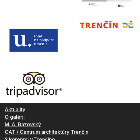
Aktuality
O galérii
M. A. Bazovský
CAT / Centrum architektúry Trenčín
S koreňmi v Trenčíne