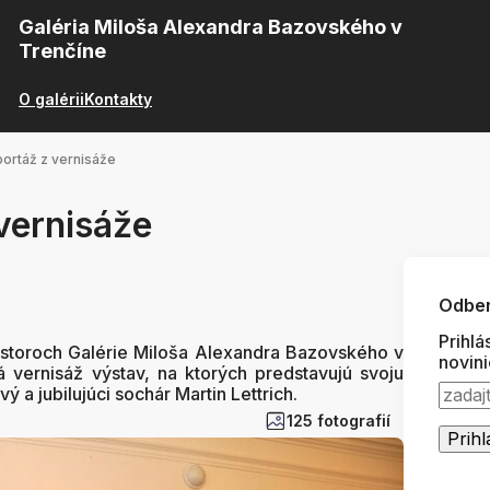
Galéria Miloša Alexandra Bazovského v
Trenčíne
O galérii
Kontakty
ortáž z vernisáže
vernisáže
Odber
Prihlá
estoroch Galérie Miloša Alexandra Bazovského v
novin
á vernisáž výstav, na ktorých predstavujú svoju
ý a jubilujúci sochár Martin Lettrich.
125 fotografií