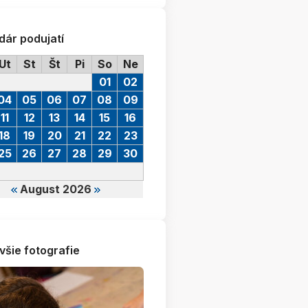
dár podujatí
Ut
St
Št
Pi
So
Ne
01
02
04
05
06
07
08
09
11
12
13
14
15
16
18
19
20
21
22
23
25
26
27
28
29
30
August 2026
všie fotografie
073