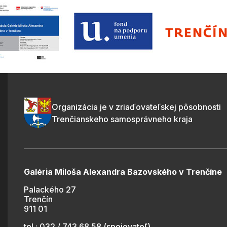
Organizácia je v zriaďovateľskej pôsobnosti
Trenčianskeho samosprávneho kraja
Galéria Miloša Alexandra Bazovského v Trenčíne
Palackého 27
Trenčín
911 01
tel.: 032 / 743 68 58 (spojovateľ)