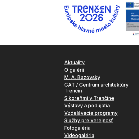
Aktuality
O galérii
M. A. Bazovský
CAT / Centrum architektúry
Trenčín
S koreňmi v Trenčíne
Výstavy a podujatia
Vzdelávacie programy
Služby pre verejnosť
Fotogaléria
Videogaléria