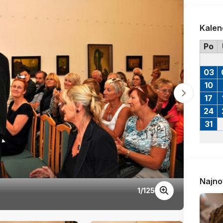
Kalen
Po
03
10
17
24
31
Najno
1
/
125
Dsc 1