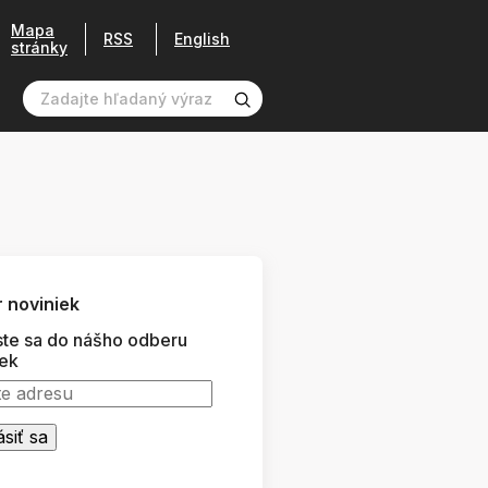
Mapa
RSS
English
stránky
 noviniek
ste sa do nášho odberu
iek