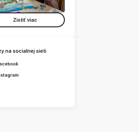
Zistiť viac
y na socialnej sieti
acebook
nstagram