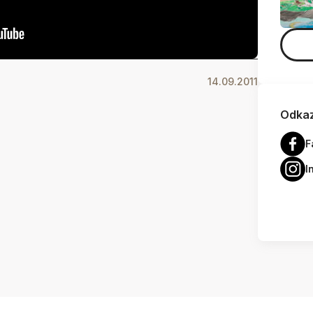
14.09.2011
Odkaz
F
I