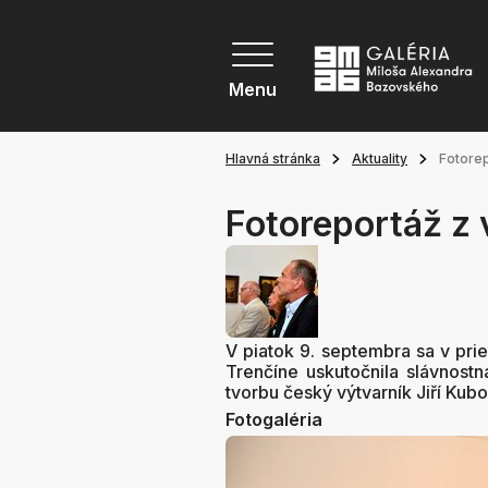
Menu
Hlavná stránka
Aktuality
Fotorep
Fotoreportáž z 
V piatok 9. septembra sa v pri
Trenčíne uskutočnila slávnostn
tvorbu český výtvarník Jiří Kubov
Fotogaléria