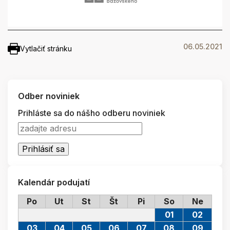
06.05.2021
Vytlačiť stránku
Odber noviniek
Prihláste sa do nášho odberu noviniek
Kalendár podujatí
Po
Ut
St
Št
Pi
So
Ne
01
02
03
04
05
06
07
08
09