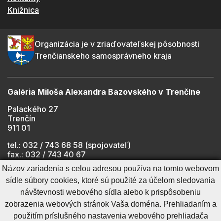
Knižnica
Organizácia je v zriaďovateľskej pôsobnosti
Trenčianskeho samosprávneho kraja
Galéria Miloša Alexandra Bazovského v Trenčíne
Palackého 27
Trenčín
911 01
tel.: 032 / 743 68 58 (spojovateľ)
fax.: 032 / 743 40 67
e-mail:
info@gmab.sk
Názov zariadenia s celou adresou používa na tomto webovom
sídle súbory cookies, ktoré sú použité za účelom sledovania
návštevnosti webového sídla alebo k prispôsobeniu
Cookies nastavenie
Ochrana osobných údajov
zobrazenia webových stránok Vaša doména. Prehliadaním a
Cookies - viac informácií
Vyhlásenie o prístupnosti
použitím príslušného nastavenia webového prehliadača
Technický prevádzkovateľ
Správca obsahu