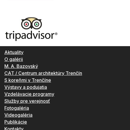
Aktuality
O galérii
M. A. Bazovský
CAT / Centrum architektúry Trenčín
S koreňmi v Trenčíne
Výstavy a podujatia
Vzdelávacie programy
Služby pre verejnosť
Fotogaléria
Videogaléria
Publikácie
Kontakty