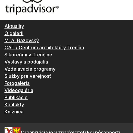
Aktuality
O galérii
M. A. Bazovský
CAT / Centrum architektúry Trenčín
S koreňmi v Trenčíne
Výstavy a podujatia
Vzdelávacie programy
Služby pre verejnosť
Fotogaléria
Videogaléria
Publikácie
Kontakty
Knižnica
Organizácia je v zriaďovateľskej pôsobnosti