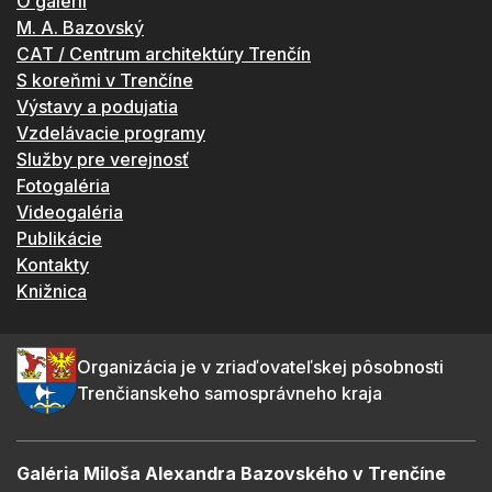
O galérii
M. A. Bazovský
CAT / Centrum architektúry Trenčín
S koreňmi v Trenčíne
Výstavy a podujatia
Vzdelávacie programy
Služby pre verejnosť
Fotogaléria
Videogaléria
Publikácie
Kontakty
Knižnica
Organizácia je v zriaďovateľskej pôsobnosti
Trenčianskeho samosprávneho kraja
Galéria Miloša Alexandra Bazovského v Trenčíne