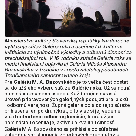
Ministerstvo kultúry Slovenskej republiky každoročne
vyhlasuje súťaž Galéria roka a oceňuje tak kultúrne
inštitúcie
za výnimočné výsledky a odbornú činnosť za
prechádzajúci rok. V 16. ročníku súťaže Galéria roka sa
medzi finalistami objavila aj
Galéria Miloša Alexandra
Bazovského v Trenčíne v zriaďovateľskej pôsobnosti
Trenčianskeho samosprávneho kraja.
Pre
Galériu M. A. Bazovského
je to veľká česť dostať
sa do užšieho výberu súťaže
Galérie roka.
Už samotná
nominácia znamená úspech. Každoročne narastá
úroveň pripravovaných galerijných podujatí pre laickú
i odbornú verejnosť. Župná galéria bola do tejto súťaže
prihlásená len po druhýkrát, o to viac si jej vedenie
váži
hodnotenie odbornej komisie
, ktorá užšou
nomináciou ocenila jej aktívnu a kvalitnú činnosť.
Galéria M.A. Bazovského sa prihlásila do súťažnej
kategórie sprístupnenia zbierkových predmetov s