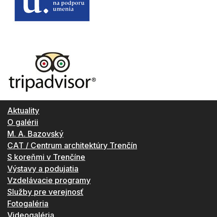
Aktuality
O galérii
M. A. Bazovský
CAT / Centrum architektúry Trenčín
S koreňmi v Trenčíne
Výstavy a podujatia
Vzdelávacie programy
Služby pre verejnosť
Fotogaléria
Videogaléria