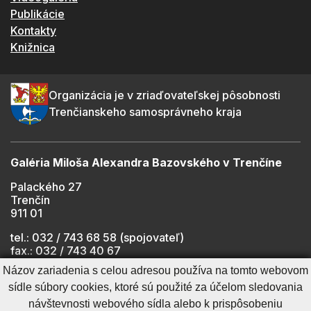
Publikácie
Kontakty
Knižnica
Organizácia je v zriaďovateľskej pôsobnosti
Trenčianskeho samosprávneho kraja
Galéria Miloša Alexandra Bazovského v Trenčíne
Palackého 27
Trenčín
911 01
tel.: 032 / 743 68 58 (spojovateľ)
fax.: 032 / 743 40 67
e-mail:
info@gmab.sk
Názov zariadenia s celou adresou používa na tomto webovom
sídle súbory cookies, ktoré sú použité za účelom sledovania
návštevnosti webového sídla alebo k prispôsobeniu
Cookies nastavenie
Ochrana osobných údajov