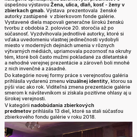
úspešnou výstavou
Žena, ulica, dlaň, kosť - ženy v
zbierkach gmab.
Výstava prezentovala ženské
autorky zastúpené v zbierkovom fonde galérie.
Vystavené diela mapovali generačne širokú ženskú
tvorbu z obdobia 2. polovice 20. storočia až po
súčasnosť. Vyzdvihovala jednotlivé autorky, ktoré si
vďaka uvedomeniu vlastnej jedinečnosti vydobyli
miesto v moderných dejinách umenia v rôznych
výtvarných médiách, upriamovala pozornosť na okruhy
tém, ktoré boli často mužmi pokladané za diletantské
a nehodné verejnej prezentácie a zároveň boli mnohé
z nich invenčné a zásadné.
Do kategórie novej formy práce s verejnosťou galéria
prihlásila vydarenú zmenu
vizuálnej identity
, ktorou sa
pýši viac ako rok. Viditeľná zmena prezentácie galérie
smerom k návštevníkom si získala pozitívne ohlasy aj u
širokej verejnosti.
V kategórii
nadobúdania zbierkových
predmetov
prihlásila 13 diel, ktoré sa stali súčasťou
zbierkového fondu galérie v roku 2018.