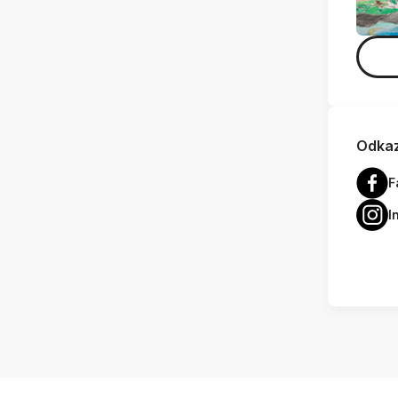
Odkaz
F
I