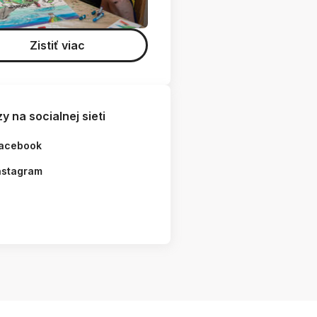
Zistiť viac
y na socialnej sieti
acebook
nstagram