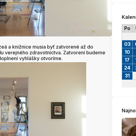
Kalen
Po
03
eá a knižnice musia byť zatvorené až do
10
du verejného zdravotníctva. Zatvorení budeme
oplnení vyhlášky otvoríme.
17
24
31
Najno