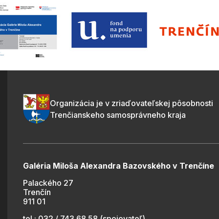
Organizácia je v zriaďovateľskej pôsobnosti
Trenčianskeho samosprávneho kraja
Galéria Miloša Alexandra Bazovského v Trenčíne
Palackého 27
Trenčín
911 01
tel.: 032 / 743 68 58 (spojovateľ)