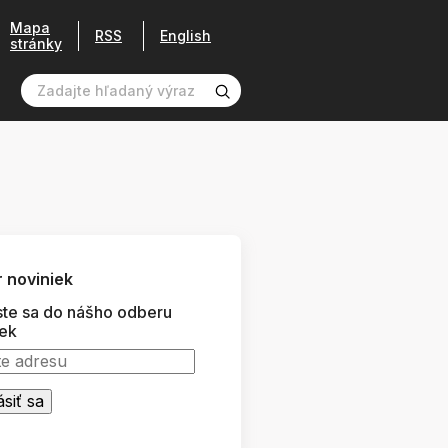
Mapa
RSS
English
stránky
 noviniek
ste sa do nášho odberu
iek