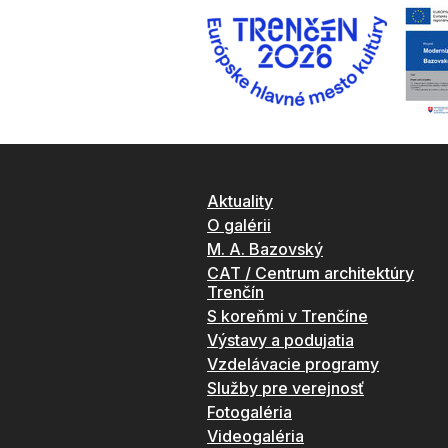
Aktuality
O galérii
M. A. Bazovský
CAT / Centrum architektúry
Trenčín
S koreňmi v Trenčíne
Výstavy a podujatia
Vzdelávacie programy
Služby pre verejnosť
Fotogaléria
Videogaléria