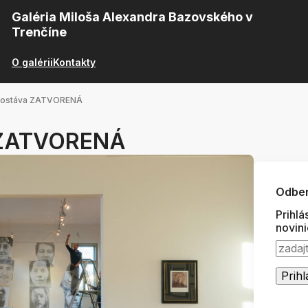
Galéria Miloša Alexandra Bazovského v
Trenčíne
O galérii
Kontakty
a ostáva ZATVORENÁ
a ZATVORENÁ
Odber
Prihlá
novin