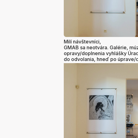
Milí návštevníci,
GMAB sa neotvára. Galérie, múz
opravy/doplnenia vyhlášky Úra
do odvolania, hneď po úprave/d