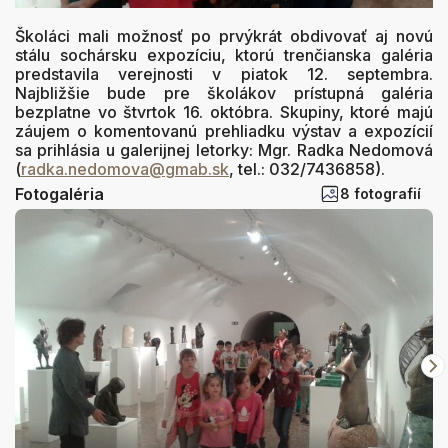
Školáci mali možnosť po prvýkrát obdivovať aj novú
stálu sochársku expozíciu, ktorú trenčianska galéria
predstavila verejnosti v piatok 12. septembra.
Najbližšie bude pre školákov prístupná galéria
bezplatne vo štvrtok 16. októbra. Skupiny, ktoré majú
záujem o komentovanú prehliadku výstav a expozícií
sa prihlásia u galerijnej letorky: Mgr. Radka Nedomová
(
radka.nedomova@gmab.sk
, tel.: 032/7436858).
Fotogaléria
8 fotografií