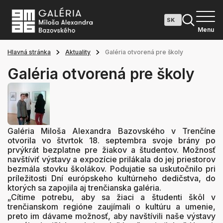
Menu
Hlavná stránka
Aktuality
Galéria otvorená pre školy
Galéria otvorená pre školy
Galéria Miloša Alexandra Bazovského v Trenčíne
otvorila vo štvrtok 18. septembra svoje brány po
prvýkrát bezplatne pre žiakov a študentov. Možnosť
navštíviť výstavy a expozície prilákala do jej priestorov
bezmála stovku školákov. Podujatie sa uskutočnilo pri
príležitosti Dní európskeho kultúrneho dedičstva, do
ktorých sa zapojila aj trenčianska galéria.
„Cítime potrebu, aby sa žiaci a študenti škôl v
trenčianskom regióne zaujímali o kultúru a umenie,
preto im dávame možnosť, aby navštívili naše výstavy