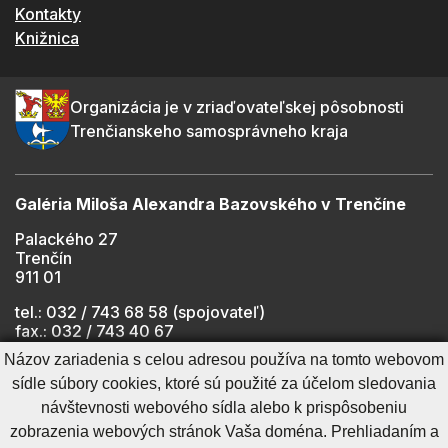
Kontakty
Knižnica
Organizácia je v zriaďovateľskej pôsobnosti
Trenčianskeho samosprávneho kraja
Galéria Miloša Alexandra Bazovského v Trenčíne
Palackého 27
Trenčín
911 01
tel.: 032 / 743 68 58 (spojovateľ)
fax.: 032 / 743 40 67
e-mail:
info@gmab.sk
Názov zariadenia s celou adresou používa na tomto webovom
sídle súbory cookies, ktoré sú použité za účelom sledovania
návštevnosti webového sídla alebo k prispôsobeniu
Cookies nastavenie
Ochrana osobných údajov
zobrazenia webových stránok Vaša doména. Prehliadaním a
Cookies - viac informácií
Vyhlásenie o prístupnosti