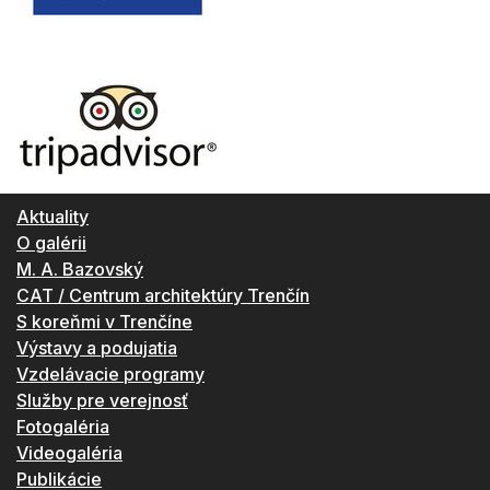
Aktuality
O galérii
M. A. Bazovský
CAT / Centrum architektúry Trenčín
S koreňmi v Trenčíne
Výstavy a podujatia
Vzdelávacie programy
Služby pre verejnosť
Fotogaléria
Videogaléria
Publikácie