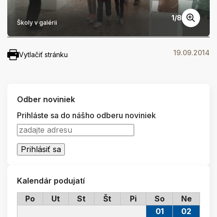
1
/
8
Školy v galérii
19.09.2014
Vytlačiť stránku
Odber noviniek
Prihláste sa do nášho odberu noviniek
Kalendár podujatí
Po
Ut
St
Št
Pi
So
Ne
01
02