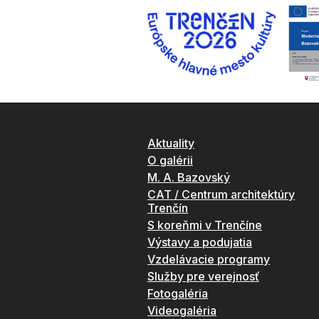
Aktuality
O galérii
M. A. Bazovský
CAT / Centrum architektúry
Trenčín
S koreňmi v Trenčíne
Výstavy a podujatia
Vzdelávacie programy
Služby pre verejnosť
Fotogaléria
Videogaléria