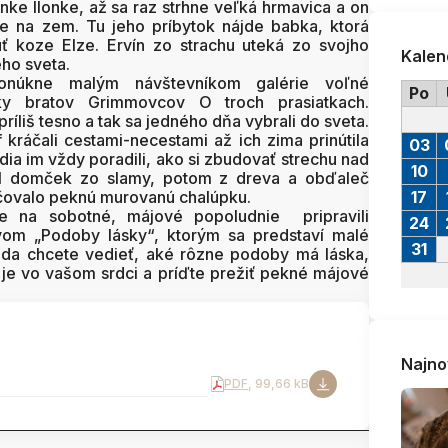
onke Ilonke, až sa raz strhne veľká hrmavica a on
 na zem. Tu jeho príbytok nájde babka, ktorá
ť koze Elze. Ervín zo strachu uteká zo svojho
Kalen
ho sveta.
ponúkne malým návštevníkom galérie voľné
Po
ky bratov Grimmovcov O troch prasiatkach.
íliš tesno a tak sa jedného dňa vybrali do sveta.
 kráčali cestami-necestami až ich zima prinútila
03
udia im vždy poradili, ako si zbudovať strechu nad
10
tál domček zo slamy, potom z dreva a obďaleč
nčovalo peknú murovanú chalúpku.
17
e na sobotné, májové popoludnie pripravili
24
om „Podoby lásky“, ktorým sa predstaví malé
31
da chcete vedieť, aké rôzne podoby má láska,
 je vo vašom srdci a príďte prežiť pekné májové
Najno
PDF
, 99,66 kB