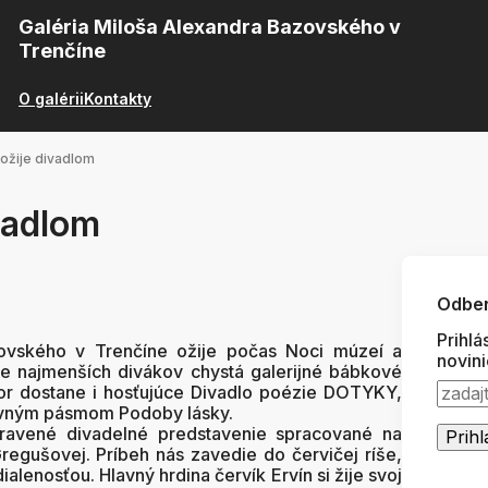
Galéria Miloša Alexandra Bazovského v
Trenčíne
O galérii
Kontakty
 ožije divadlom
ivadlom
Odber
Prihlá
ovského v Trenčíne ožije počas Noci múzeí a
novin
re najmenších divákov chystá galerijné bábkové
tor dostane i hosťujúce Divadlo poézie DOTYKY,
ovným pásmom Podoby lásky.
pravené divadelné predstavenie spracované na
egušovej. Príbeh nás zavedie do červičej ríše,
ialenosťou. Hlavný hrdina červík Ervín si žije svoj