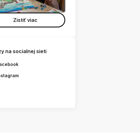
Zistiť viac
y na socialnej sieti
acebook
nstagram