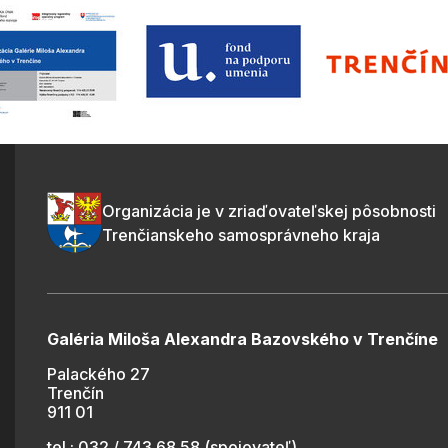
Organizácia je v zriaďovateľskej pôsobnosti
Trenčianskeho samosprávneho kraja
Galéria Miloša Alexandra Bazovského v Trenčíne
Palackého 27
Trenčín
911 01
tel.: 032 / 743 68 58 (spojovateľ)