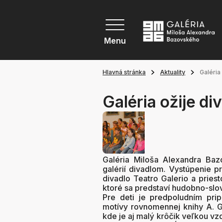
Menu
Hlavná stránka
Aktuality
Galéria
Galéria ožije d
Galéria Miloša Alexandra Baz
galérií divadlom. Vystúpenie p
divadlo Teatro Galerio a pries
ktoré sa predstaví hudobno-sl
Pre deti je predpoludním pri
motívy rovnomennej knihy A. Gr
kde je aj malý krôčik veľkou vzd