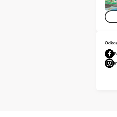
Odkaz
F
I