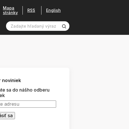
Mapa
RSS
English
stránky
 noviniek
ste sa do nášho odberu
iek