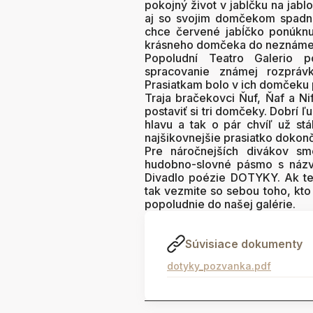
pokojný život v jabĺčku na jabl
aj so svojim domčekom spadne
chce červené jabĺčko ponúknu
krásneho domčeka do neznáme
Popoludní Teatro Galerio 
spracovanie známej rozpráv
Prasiatkam bolo v ich domčeku pr
Traja bračekovci Ňuf, Ňaf a Nif
postaviť si tri domčeky. Dobrí ľ
hlavu a tak o pár chvíľ už s
najšikovnejšie prasiatko doko
Pre náročnejších divákov sm
hudobno-slovné pásmo s názv
Divadlo poézie DOTYKY. Ak te
tak vezmite so sebou toho, kto
popoludnie do našej galérie.
Súvisiace dokumenty
dotyky_pozvanka.pdf