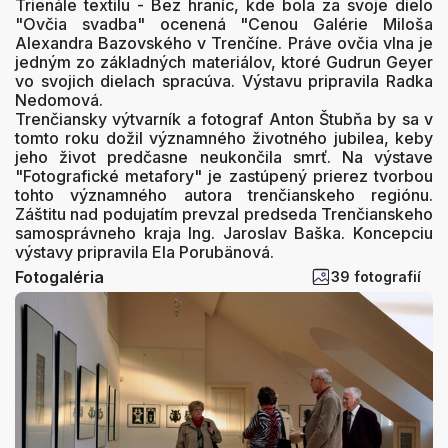
Trienále textilu - Bez hraníc, kde bola za svoje dielo
"Ovčia svadba" ocenená "Cenou Galérie Miloša
Alexandra Bazovského v Trenčíne. Práve ovčia vlna je
jedným zo základných materiálov, ktoré Gudrun Geyer
vo svojich dielach spracúva. Výstavu pripravila Radka
Nedomová.
Trenčiansky výtvarník a fotograf Anton Štubňa by sa v
tomto roku dožil významného životného jubilea, keby
jeho život predčasne neukončila smrť. Na výstave
"Fotografické metafory" je zastúpený prierez tvorbou
tohto významného autora trenčianskeho regiónu.
Záštitu nad podujatím prevzal predseda Trenčianskeho
samosprávneho kraja Ing. Jaroslav Baška. Koncepciu
výstavy pripravila Ela Porubänová.
Fotogaléria
39 fotografií