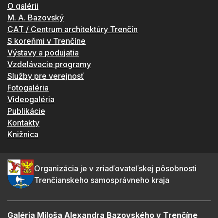
O galérii
M. A. Bazovský
CAT / Centrum architektúry Trenčín
S koreňmi v Trenčíne
Výstavy a podujatia
Vzdelávacie programy
Služby pre verejnosť
Fotogaléria
Videogaléria
Publikácie
Kontakty
Knižnica
Organizácia je v zriaďovateľskej pôsobnosti
Trenčianskeho samosprávneho kraja
Galéria Miloša Alexandra Bazovského v Trenčíne