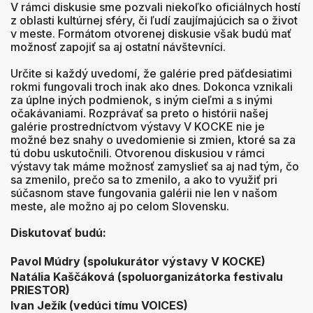
V rámci diskusie sme pozvali niekoľko oficiálnych hostí
z oblasti kultúrnej sféry, či ľudí zaujímajúcich sa o život
v meste. Formátom otvorenej diskusie však budú mať
možnosť zapojiť sa aj ostatní návštevníci.
Určite si každý uvedomí, že galérie pred päťdesiatimi
rokmi fungovali troch inak ako dnes. Dokonca vznikali
za úplne iných podmienok, s iným cieľmi a s inými
očakávaniami. Rozprávať sa preto o histórii našej
galérie prostredníctvom výstavy V KOCKE nie je
možné bez snahy o uvedomienie si zmien, ktoré sa za
tú dobu uskutočnili. Otvorenou diskusiou v rámci
výstavy tak máme možnosť zamyslieť sa aj nad tým, čo
sa zmenilo, prečo sa to zmenilo, a ako to využiť pri
súčasnom stave fungovania galérii nie len v našom
meste, ale možno aj po celom Slovensku.
Diskutovať budú:
Pavol Múdry (spolukurátor výstavy V KOCKE)
Natália Kaščáková (spoluorganizátorka festivalu
PRIESTOR)
Ivan Ježík (vedúci tímu VOICES)