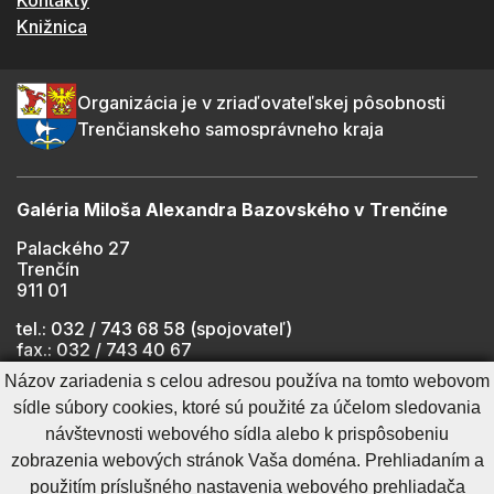
Knižnica
Organizácia je v zriaďovateľskej pôsobnosti
Trenčianskeho samosprávneho kraja
Galéria Miloša Alexandra Bazovského v Trenčíne
Palackého 27
Trenčín
911 01
tel.: 032 / 743 68 58 (spojovateľ)
fax.: 032 / 743 40 67
e-mail:
info@gmab.sk
Názov zariadenia s celou adresou používa na tomto webovom
sídle súbory cookies, ktoré sú použité za účelom sledovania
návštevnosti webového sídla alebo k prispôsobeniu
Cookies nastavenie
Ochrana osobných údajov
zobrazenia webových stránok Vaša doména. Prehliadaním a
Cookies - viac informácií
Vyhlásenie o prístupnosti
použitím príslušného nastavenia webového prehliadača
Technický prevádzkovateľ
Správca obsahu