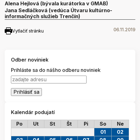
Alena Hejlová (bývala kurátorka v GMAB)
Jana Sedláčková (vedúca Útvaru kultúrno-
informačných služieb Trenčín)
06.11.2019
Vytlačiť stránku
Odber noviniek
Prihláste sa do nášho odberu noviniek
Kalendár podujatí
Po
Ut
St
Št
Pi
So
Ne
01
02
03
04
05
06
07
08
09