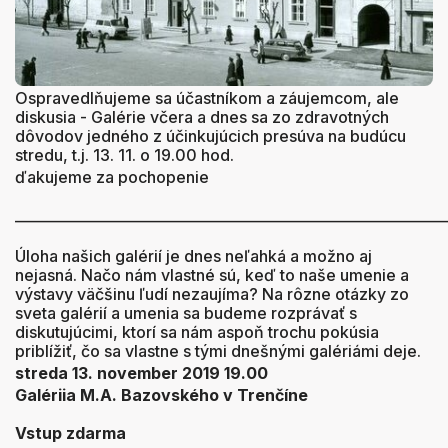
Ospravedlňujeme sa účastníkom a záujemcom, ale
diskusia - Galérie včera a dnes sa zo zdravotných
dôvodov jedného z účinkujúcich presúva na budúcu
stredu, t.j. 13. 11. o 19.00 hod.
ďakujeme za pochopenie
_____________________________________________________________
Úloha našich galérií je dnes neľahká a možno aj
nejasná. Načo nám vlastné sú, keď to naše umenie a
výstavy väčšinu ľudí nezaujíma? Na rôzne otázky zo
sveta galérií a umenia sa budeme rozprávať s
diskutujúcimi, ktorí sa nám aspoň trochu pokúsia
priblížiť, čo sa vlastne s tými dnešnými galériámi deje.
streda 13. november 2019 19.00
Galériia M.A. Bazovského v Trenčíne
Vstup zdarma