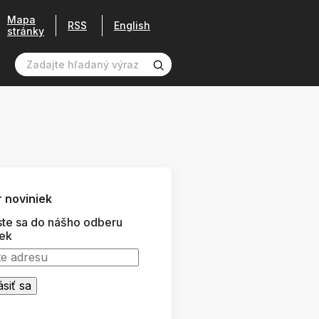
Mapa
RSS
English
stránky
 noviniek
ste sa do nášho odberu
iek