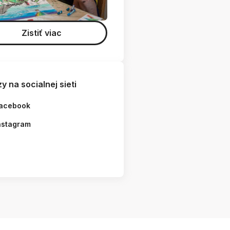
Zistiť viac
y na socialnej sieti
acebook
nstagram