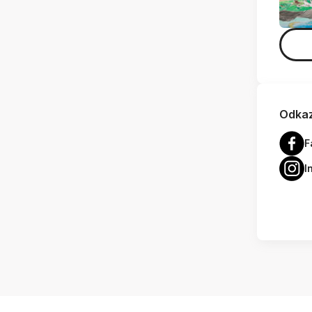
Odkaz
F
I