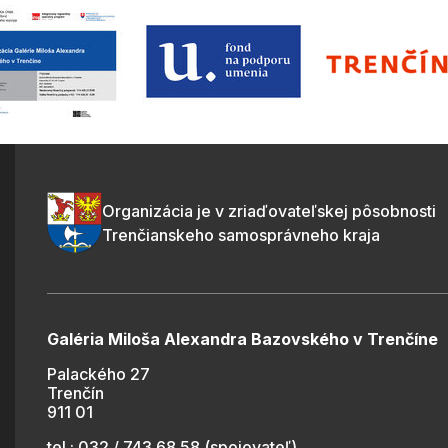
Organizácia je v zriaďovateľskej pôsobnosti
Trenčianskeho samosprávneho kraja
Galéria Miloša Alexandra Bazovského v Trenčíne
Palackého 27
Trenčín
911 01
tel.: 032 / 743 68 58 (spojovateľ)