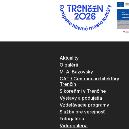
Aktuality
O galérii
M. A. Bazovský
CAT / Centrum architektúry
Trenčín
S koreňmi v Trenčíne
Výstavy a podujatia
Vzdelávacie programy
Služby pre verejnosť
Fotogaléria
Videogaléria