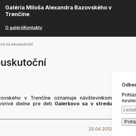
Galéria Miloša Alexandra Bazovského v
Trenčíne
O galérii
Kontakty
vo sa neuskutoční
euskutoční
Odber
Prihlá
azovského v Trenčíne oznamuje návštevníkom
novin
tvorivé dielne pre deti
Galerkovo sa v stredu
25.04.2012