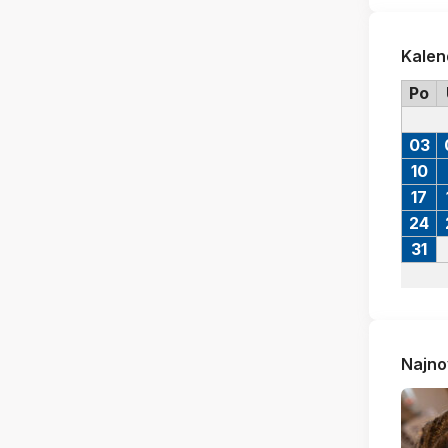
Kalen
Po
03
10
17
24
31
Najno