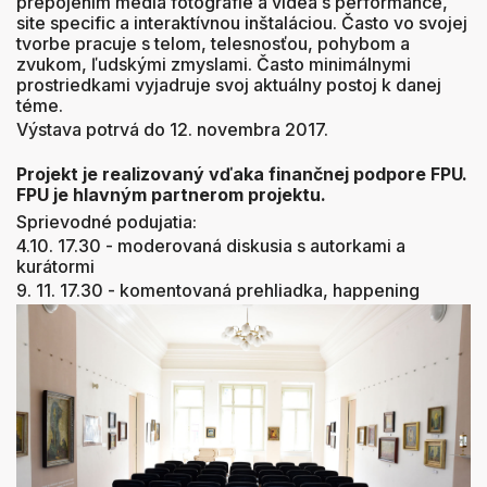
prepojením média fotografie a videa s performance,
site specific a interaktívnou inštaláciou. Často vo svojej
tvorbe pracuje s telom, telesnosťou, pohybom a
zvukom, ľudskými zmyslami. Často minimálnymi
prostriedkami vyjadruje svoj aktuálny postoj k danej
téme.
Výstava potrvá do 12. novembra 2017.
Projekt je realizovaný vďaka finančnej podpore FPU.
FPU je hlavným partnerom projektu.
Sprievodné podujatia:
4.10. 17.30 - moderovaná diskusia s autorkami a
kurátormi
9. 11. 17.30 - komentovaná prehliadka, happening