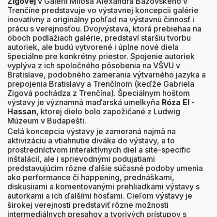
Zigovej
v Galérii Miloša Alexandra Bazovského v
Trenčíne predstavuje vo výstavnej koncepcii galérie
inovatívny a originálny pohľad na výstavnú činnosť i
prácu s verejnosťou. Dvojvýstava, ktorá prebiehaa na
oboch podlažiach galérie, predstaví staršiu tvorbu
autoriek, ale budú vytvorené i úplne nové diela
špeciálne pre konkrétny priestor. Spojenie autoriek
vyplýva z ich spoločného pôsobenia na VŠVU v
Bratislave, podobného zamerania výtvarného jazyka a
prepojenia Bratislavy a Trenčínom (keďže Gabriela
Zigová pochádza z Trenčína). Špeciálnym hoštom
výstavy je významná maďarská umelkyňa
Róza El -
Hassan
, ktorej dielo bolo zapožičané z Ludwig
Múzeum v Budapešti.
Celá koncepcia výstavy je zameraná najmä na
aktivizáciu a vtiahnutie diváka do výstavy, a to
prostredníctvom interaktívnych diel a site-specific
inštalácií, ale i sprievodnými podujatiami
predstavujúcim rôzne ďalšie súčasné podoby umenia
ako performance či happening, prednáškami,
diskusiiami a komentovanými prehliadkami výstavy s
autorkami a ich ďalšími hosťami. Cieľom výstavy je
širokej verejnosti predstaviť rôzne možnosti
intermediálnych presahov a tvorivých prístupov s