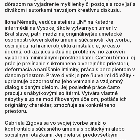
dôrazom na vyjadrenie myšlienky či postoja a rozvíjať s
divákom i autorkami navzájom kreatívnu diskusiu.
Ilona Németh, vedúca ateliéru „IN“ na Katedre
intermédií na Vysokej škole výtvarných umení v
Bratislave, patrí medzi najoriginálnejšie umelecké
osobnosti slovenského umenia súčasnosti. Jej tvorba,
oscilujúca na hranici objektu a inštalácie, je často
úderná, odrážajúca aktuálne problémy, no zároveň
vyjadrená minimálnymi prostriedkami. Častou témou jej
prác je prelínanie súkromného a verejného priestoru,
deformácia a narúšanie intimity, práca s percipientom v
danom priestore. Práve divák je pre ňu veľmi dôležitý -
upriamuje pozornosť na jeho vnímanie a vzájomný
dialóg s daným dielom. Jej posledné práce často
pracujú s nábytkovými solitérmi. Vytvára vlastné
nábytky s úplne modifikovaným účelom, potláča ich
originálny charakter, zmocňuje sa konkrétneho
priestoru.
Gabriela Zigová sa vo svojej tvorbe snaží o
konfrontáciu súčasného umenia s politickými alebo
sociálnymi otázkami. Jej diela sú predovšetkým