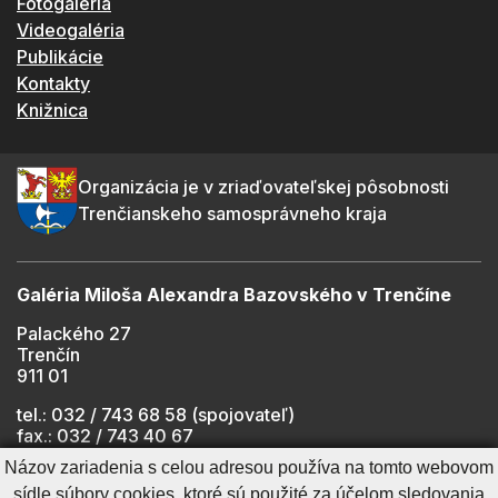
Fotogaléria
Videogaléria
Publikácie
Kontakty
Knižnica
Organizácia je v zriaďovateľskej pôsobnosti
Trenčianskeho samosprávneho kraja
Galéria Miloša Alexandra Bazovského v Trenčíne
Palackého 27
Trenčín
911 01
tel.: 032 / 743 68 58 (spojovateľ)
fax.: 032 / 743 40 67
e-mail:
info@gmab.sk
Názov zariadenia s celou adresou používa na tomto webovom
sídle súbory cookies, ktoré sú použité za účelom sledovania