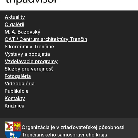
Aktuality
O galérii
M. A. Bazovský
CAT / Centrum architektúry Trenčín
S koreňmi v Trenčíne
Výstavy a podujatia
Vzdelávacie programy
Služby pre verejnosť
Fotogaléria
Videogaléria
Publikácie
Kontakty
Knižnica
Organizácia je v zriaďovateľskej pôsobnosti
Trenčianskeho samosprávneho kraja