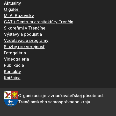
Aktuality
O galérii
M. A. Bazovský
CAT / Centrum architektúry Trenčín
S koreňmi v Trenčíne
Výstavy a podujatia
Vzdelávacie programy
Služby pre verejnosť
Fotogaléria
Videogaléria
Publikácie
Kontakty
Knižnica
Organizácia je v zriaďovateľskej pôsobnosti
Trenčianskeho samosprávneho kraja