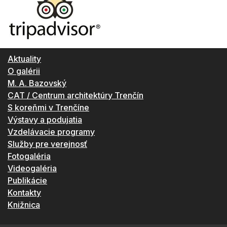
Aktuality
O galérii
M. A. Bazovský
CAT / Centrum architektúry Trenčín
S koreňmi v Trenčíne
Výstavy a podujatia
Vzdelávacie programy
Služby pre verejnosť
Fotogaléria
Videogaléria
Publikácie
Kontakty
Knižnica