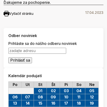
Ďakujeme za pochopenie.
17.04.2023
Vytlačiť stránku
Odber noviniek
Prihláste sa do nášho odberu noviniek
Kalendár podujatí
Po
Ut
St
Št
Pi
So
Ne
01
02
03
04
05
06
07
08
09
10
11
12
13
14
15
16
17
18
19