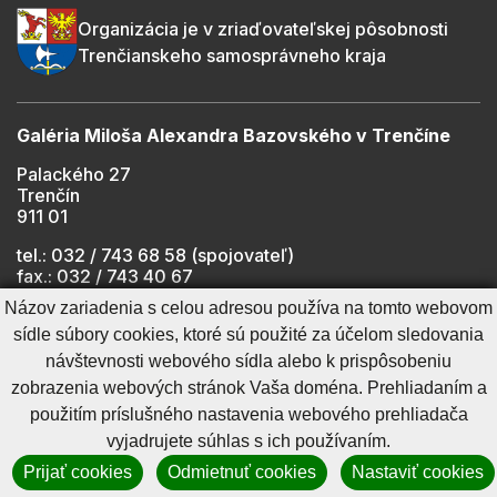
Organizácia je v zriaďovateľskej pôsobnosti
Trenčianskeho samosprávneho kraja
Galéria Miloša Alexandra Bazovského v Trenčíne
Palackého 27
Trenčín
911 01
tel.: 032 / 743 68 58 (spojovateľ)
fax.: 032 / 743 40 67
e-mail:
info@gmab.sk
Názov zariadenia s celou adresou používa na tomto webovom
sídle súbory cookies, ktoré sú použité za účelom sledovania
návštevnosti webového sídla alebo k prispôsobeniu
Cookies nastavenie
Ochrana osobných údajov
zobrazenia webových stránok Vaša doména. Prehliadaním a
Cookies - viac informácií
Vyhlásenie o prístupnosti
použitím príslušného nastavenia webového prehliadača
Technický prevádzkovateľ
Správca obsahu
vyjadrujete súhlas s ich používaním.
Generuje
CMS BUXUS
Prijať cookies
Odmietnuť cookies
Nastaviť cookies