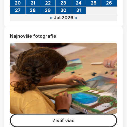
20
21
22
23
24
25
26
27
28
29
30
31
Júl 2026
Najnovšie fotografie
Zistiť viac