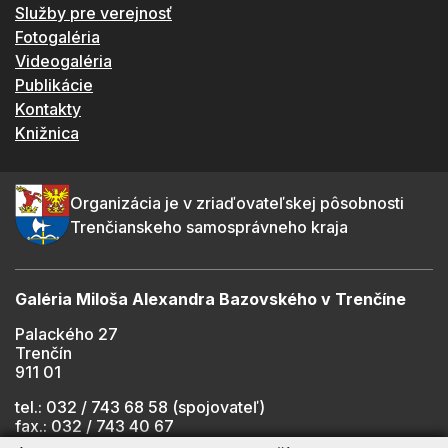
Služby pre verejnosť
Fotogaléria
Videogaléria
Publikácie
Kontakty
Knižnica
Organizácia je v zriaďovateľskej pôsobnosti
Trenčianskeho samosprávneho kraja
Galéria Miloša Alexandra Bazovského v Trenčíne
Palackého 27
Trenčín
911 01
tel.: 032 / 743 68 58 (spojovateľ)
fax.: 032 / 743 40 67
e-mail:
info@gmab.sk