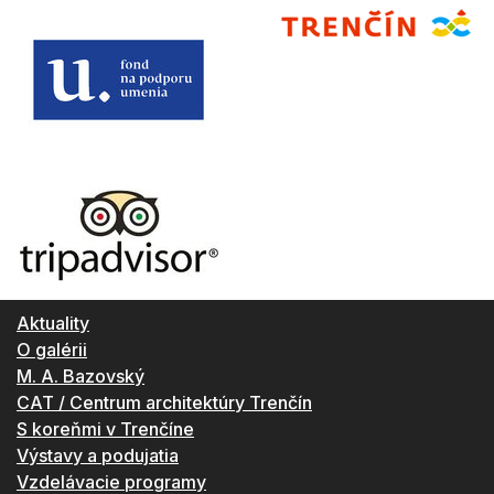
Aktuality
O galérii
M. A. Bazovský
CAT / Centrum architektúry Trenčín
S koreňmi v Trenčíne
Výstavy a podujatia
Vzdelávacie programy