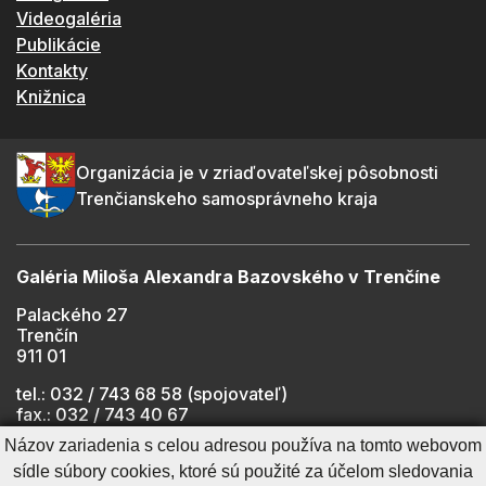
Videogaléria
Publikácie
Kontakty
Knižnica
Organizácia je v zriaďovateľskej pôsobnosti
Trenčianskeho samosprávneho kraja
Galéria Miloša Alexandra Bazovského v Trenčíne
Palackého 27
Trenčín
911 01
tel.: 032 / 743 68 58 (spojovateľ)
fax.: 032 / 743 40 67
e-mail:
info@gmab.sk
Názov zariadenia s celou adresou používa na tomto webovom
sídle súbory cookies, ktoré sú použité za účelom sledovania