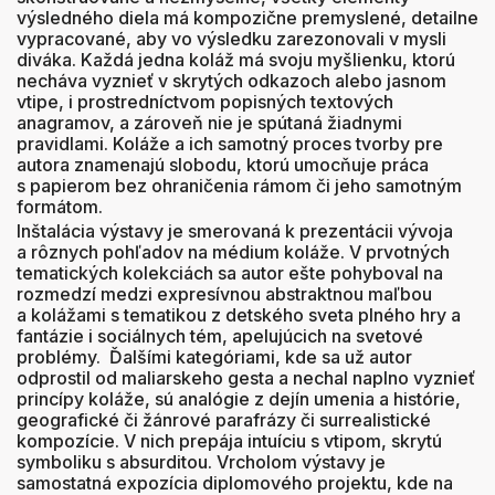
výsledného diela má kompozične premyslené, detailne
vypracované, aby vo výsledku zarezonovali v mysli
diváka. Každá jedna koláž má svoju myšlienku, ktorú
necháva vyznieť v skrytých odkazoch alebo jasnom
vtipe, i prostredníctvom popisných textových
anagramov, a zároveň nie je spútaná žiadnymi
pravidlami. Koláže a ich samotný proces tvorby pre
autora znamenajú slobodu, ktorú umocňuje práca
s papierom bez ohraničenia rámom či jeho samotným
formátom.
Inštalácia výstavy je smerovaná k prezentácii vývoja
a rôznych pohľadov na médium koláže. V prvotných
tematických kolekciách sa autor ešte pohyboval na
rozmedzí medzi expresívnou abstraktnou maľbou
a kolážami s tematikou z detského sveta plného hry a
fantázie i sociálnych tém, apelujúcich na svetové
problémy. Ďalšími kategóriami, kde sa už autor
odprostil od maliarskeho gesta a nechal naplno vyznieť
princípy koláže, sú analógie z dejín umenia a histórie,
geografické či žánrové parafrázy či surrealistické
kompozície. V nich prepája intuíciu s vtipom, skrytú
symboliku s absurditou. Vrcholom výstavy je
samostatná expozícia diplomového projektu, kde na