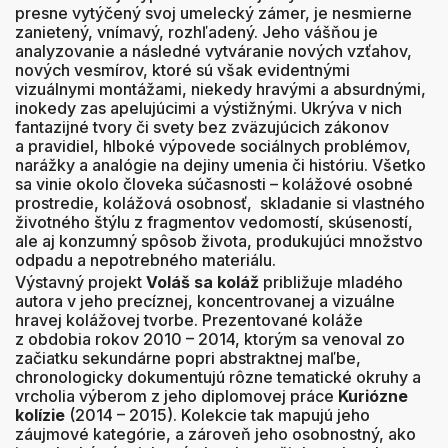
presne vytýčený svoj umelecký zámer, je nesmierne
zanietený, vnímavý, rozhľadený. Jeho vášňou je
analyzovanie a následné vytváranie nových vzťahov,
nových vesmírov, ktoré sú však evidentnými
vizuálnymi montážami, niekedy hravými a absurdnými,
inokedy zas apelujúcimi a výstižnými. Ukrýva v nich
fantazijné tvory či svety bez zväzujúcich zákonov
a pravidiel, hlboké výpovede sociálnych problémov,
narážky a analógie na dejiny umenia či históriu. Všetko
sa vinie okolo človeka súčasnosti – kolážové osobné
prostredie, kolážová osobnosť, skladanie si vlastného
životného štýlu z fragmentov vedomostí, skúseností,
ale aj konzumný spôsob života, produkujúci množstvo
odpadu a nepotrebného materiálu.
Výstavný projekt
Voláš sa koláž
približuje mladého
autora v jeho precíznej, koncentrovanej a vizuálne
hravej kolážovej tvorbe. Prezentované koláže
z obdobia rokov 2010 – 2014, ktorým sa venoval zo
začiatku sekundárne popri abstraktnej maľbe,
chronologicky dokumentujú rôzne tematické okruhy a
vrcholia výberom z jeho diplomovej práce
Kuriózne
kolízie
(2014 – 2015). Kolekcie tak mapujú jeho
záujmové kategórie, a zároveň jeho osobnostný, ako