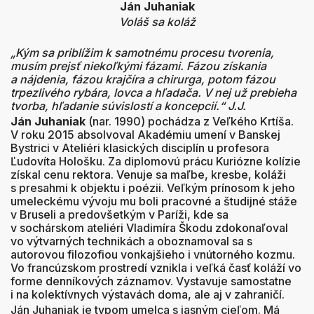
Ján Juhaniak
Voláš sa koláž
„Kým sa priblížim k samotnému procesu tvorenia,
musím prejsť niekoľkými fázami. Fázou získania
a nájdenia, fázou krajčíra a chirurga, potom fázou
trpezlivého rybára, lovca a hľadača. V nej už prebieha
tvorba, hľadanie súvislostí a koncepcií.“ J.J.
Ján Juhaniak
(nar. 1990) pochádza z Veľkého Krtíša.
V roku 2015 absolvoval Akadémiu umení v Banskej
Bystrici v Ateliéri klasických disciplín u profesora
Ľudovíta Hološku. Za diplomovú prácu Kuriózne kolízie
získal cenu rektora. Venuje sa maľbe, kresbe, koláži
s presahmi k objektu i poézii. Veľkým prínosom k jeho
umeleckému vývoju mu boli pracovné a študijné stáže
v Bruseli a predovšetkým v Paríži, kde sa
v sochárskom ateliéri Vladimíra Škodu zdokonaľoval
vo výtvarných technikách a oboznamoval sa s
autorovou filozofiou vonkajšieho i vnútorného kozmu.
Vo francúzskom prostredí vznikla i veľká časť koláží vo
forme denníkových záznamov. Vystavuje samostatne
i na kolektívnych výstavách doma, ale aj v zahraničí.
Ján Juhaniak je typom umelca s jasným cieľom. Má