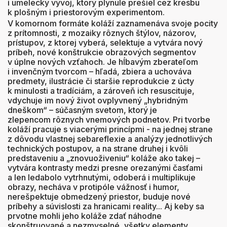
i umelecký vývoj, ktorý plynule prešiel cez kresbu
k plošným i priestorovým experimentom.
V komornom formáte koláží zaznamenáva svoje pocity
z prítomnosti, z mozaiky rôznych štýlov, názorov,
prístupov, z ktorej vyberá, selektuje a vytvára nový
príbeh, nové konštrukcie obrazových segmentov
v úplne nových vzťahoch. Je hĺbavým zberateľom
i invenčným tvorcom – hľadá, zbiera a uchováva
predmety, ilustrácie či staršie reprodukcie z úcty
k minulosti a tradíciám, a zároveň ich resuscituje,
vdychuje im nový život ovplyvnený „hybridným
dneškom“ – súčasným svetom, ktorý je
zlepencom rôznych vnemových podnetov. Pri tvorbe
koláží pracuje s viacerými princípmi - na jednej strane
z dôvodu vlastnej sebareflexie a analýzy jednotlivých
technických postupov, a na strane druhej i kvôli
predstaveniu a „znovuoživeniu“ koláže ako takej –
vytvára kontrasty medzi presne orezanými časťami
a len ledabolo vytrhnutými, odoberá i multiplikuje
obrazy, necháva v protipóle vážnosť i humor,
nerešpektuje obmedzený priestor, buduje nové
príbehy a súvislosti za hranicami reality... Aj keby sa
prvotne mohli jeho koláže zdať náhodne
skonštruované a nezmyselné, všetky elementy