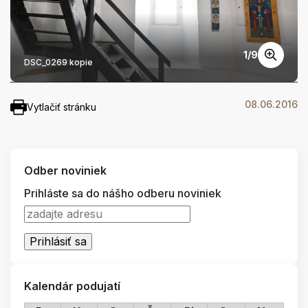
1
/
9
DSC_0269 kopie
08.06.2016
Vytlačiť stránku
Odber noviniek
Prihláste sa do nášho odberu noviniek
Kalendár podujatí