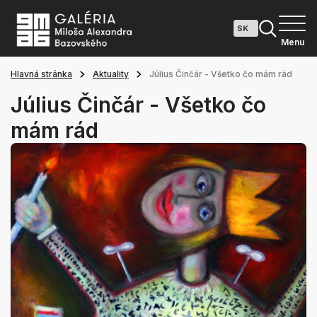
Menu
Hlavná stránka
Aktuality
Július Činčár - Všetko čo mám rád
Július Činčár - Všetko čo
mám rád