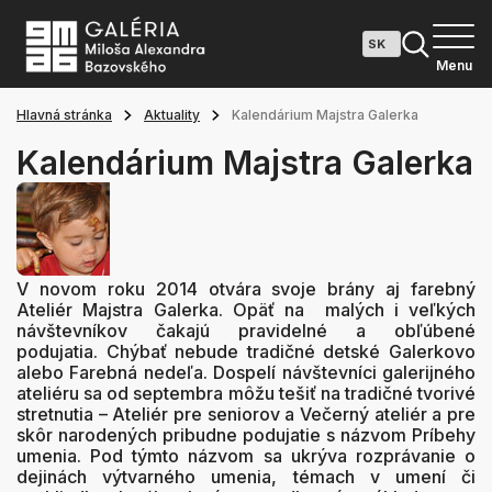
Menu
Hlavná stránka
Aktuality
Kalendárium Majstra Galerka
Kalendárium Majstra Galerka
V novom roku 2014 otvára svoje brány aj farebný
Ateliér Majstra Galerka. Opäť na malých i veľkých
návštevníkov čakajú pravidelné a obľúbené
podujatia. Chýbať nebude tradičné detské Galerkovo
alebo Farebná nedeľa. Dospelí návštevníci galerijného
ateliéru sa od septembra môžu tešiť na tradičné tvorivé
stretnutia – Ateliér pre seniorov a Večerný ateliér a pre
skôr narodených pribudne podujatie s názvom Príbehy
umenia. Pod týmto názvom sa ukrýva rozprávanie o
dejinách výtvarného umenia, témach v umení či