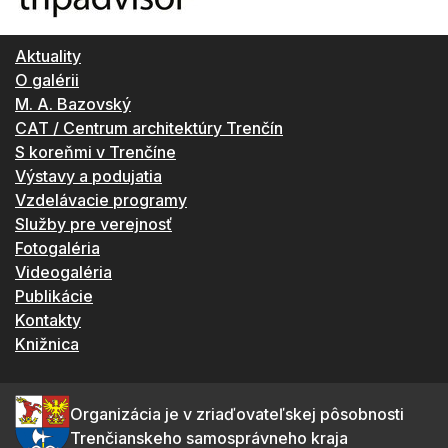
Aktuality
O galérii
M. A. Bazovský
CAT / Centrum architektúry Trenčín
S koreňmi v Trenčíne
Výstavy a podujatia
Vzdelávacie programy
Služby pre verejnosť
Fotogaléria
Videogaléria
Publikácie
Kontakty
Knižnica
Organizácia je v zriaďovateľskej pôsobnosti
Trenčianskeho samosprávneho kraja