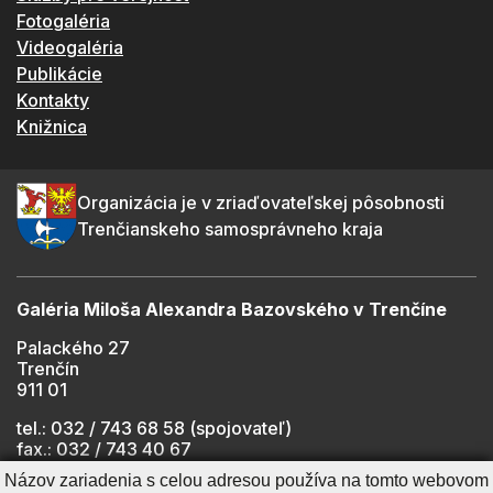
Fotogaléria
Videogaléria
Publikácie
Kontakty
Knižnica
Organizácia je v zriaďovateľskej pôsobnosti
Trenčianskeho samosprávneho kraja
Galéria Miloša Alexandra Bazovského v Trenčíne
Palackého 27
Trenčín
911 01
tel.: 032 / 743 68 58 (spojovateľ)
fax.: 032 / 743 40 67
e-mail:
info@gmab.sk
Názov zariadenia s celou adresou používa na tomto webovom