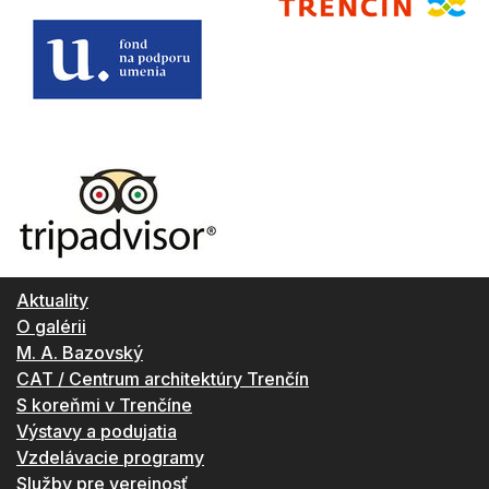
Aktuality
O galérii
M. A. Bazovský
CAT / Centrum architektúry Trenčín
S koreňmi v Trenčíne
Výstavy a podujatia
Vzdelávacie programy
Služby pre verejnosť