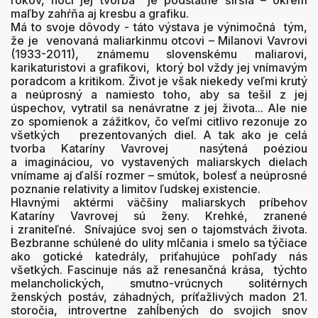
rokov, hoci jej tvorba je podstatne širšia – okrem
maľby zahŕňa aj kresbu a grafiku.
Má to svoje dôvody - táto výstava je výnimočná tým,
že je venovaná maliarkinmu otcovi – Milanovi Vavrovi
(1933-2011), známemu slovenskému maliarovi,
karikaturistovi a grafikovi, ktorý bol vždy jej vnímavým
poradcom a kritikom. Život je však niekedy veľmi krutý
a neúprosný a namiesto toho, aby sa tešil z jej
úspechov, vytratil sa nenávratne z jej života... Ale nie
zo spomienok a zážitkov, čo veľmi citlivo rezonuje zo
všetkých prezentovaných diel. A tak ako je celá
tvorba Kataríny Vavrovej nasýtená poéziou
a imagináciou, vo vystavených maliarskych dielach
vnímame aj ďalší rozmer – smútok, bolesť a neúprosné
poznanie relativity a limitov ľudskej existencie.
Hlavnými aktérmi väčšiny maliarskych príbehov
Kataríny Vavrovej sú ženy. Krehké, zranené
i zraniteľné. Snívajúce svoj sen o tajomstvách života.
Bezbranne schúlené do ulity mlčania i smelo sa týčiace
ako gotické katedrály, priťahujúce pohľady nás
všetkých. Fascinuje nás až renesančná krása, týchto
melancholických, smutno-vrúcnych solitérnych
ženských postáv, záhadných, príťažlivých madon 21.
storočia, introvertne zahĺbených do svojich snov