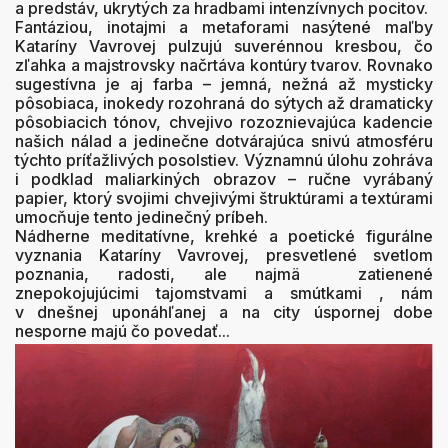
a predstáv, ukrytých za hradbami intenzívnych pocitov.
Fantáziou, inotajmi a metaforami nasýtené maľby
Kataríny Vavrovej pulzujú suverénnou kresbou, čo
zľahka a majstrovsky načrtáva kontúry tvarov. Rovnako
sugestívna je aj farba – jemná, nežná až mysticky
pôsobiaca, inokedy rozohraná do sýtych až dramaticky
pôsobiacich tónov, chvejivo rozoznievajúca kadencie
našich nálad a jedinečne dotvárajúca snivú atmosféru
týchto príťažlivých posolstiev. Významnú úlohu zohráva
i podklad maliarkiných obrazov – ručne vyrábaný
papier, ktorý svojimi chvejivými štruktúrami a textúrami
umocňuje tento jedinečný príbeh.
Nádherne meditatívne, krehké a poetické figurálne
vyznania Kataríny Vavrovej, presvetlené svetlom
poznania, radosti, ale najmä zatienené
znepokojujúcimi tajomstvami a smútkami , nám
v dnešnej uponáhľanej a na city úspornej dobe
nesporne majú čo povedať...